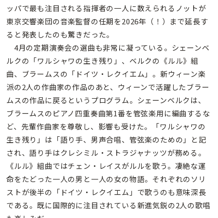
ッパで最も注目される指揮者の一人に数えられるノットが
東京交響楽団の音楽監督の任期を2026年（！）まで延長す
ると発表したのも驚きだった。
4月の定期演奏会の選曲も非常に凝っている。シェーンベ
ルクの「ワルシャワの生き残り」、ベルクの《ルル》組
曲、ブラームスの「ドイツ・レクイエム」。新ウィーン楽
派の2人の作曲家の作品のあと、ウィーンで活躍したブラー
ムスの作品に戻るというプログラム。シェーンベルクは、
ブラームスのピアノ四重奏曲第1番を管弦楽用に編曲するな
ど、先輩作曲家を尊敬し、影響も受けた。「ワルシャワの
生き残り」は「語り手、男声合唱、管弦楽のための」と記
され、語り手はクレシミル・ストラジャナッツが務める。
《ルル》組曲ではチェン・レイスがルルを歌う。凄絶な運
命をたどった一人の男と一人の女の物語。それぞれのソリ
ストが後半の「ドイツ・レクイエム」で歌うのも意味深長
である。既に国際的に注目されている新進気鋭の2人の歌唱