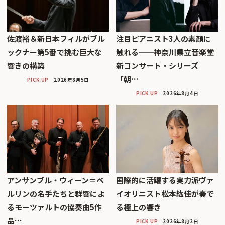
佐渡裕＆新日本フィルがブル
注目ピアニスト3人の素顔に
ックナー第5番で挑む巨大な
触れる──神奈川県立音楽堂
響きの構築
新コンサート・シリーズ
「朝…
PICK UP
2026年8月5日
PICK UP
2026年8月4日
アンサンブル・ウィーン＝ベ
国際的に活躍する実力派ヴァ
ルリンの名手たちと群響によ
イオリニスト松本紘佳が奏で
るモーツァルトの協奏曲5作
る極上の響き
品…
PICK UP
2026年8月2日