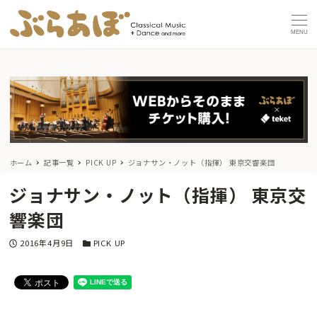
MENU
ホーム
記事一覧
PICK UP
ジョナサン・ノット（指揮） 東京交響楽団
ジョナサン・ノット（指揮） 東京交
響楽団
投稿日
カテゴリー
2016年4月9日
PICK UP