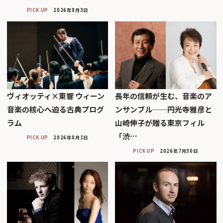
PICK UP
2026年8月3日
ヴィオッティ×東響 ウィーン
長年の信頼が生む、音楽のア
音楽の核心へ迫る古典プログ
ンサンブル──円光寺雅彦と
ラム
山崎伸子が贈る東京フィル
「渋…
PICK UP
2026年8月1日
PICK UP
2026年7月30日