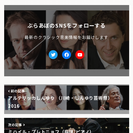
ぶらあぼのSNSをフォローする
最新のクラシック音楽情報をお届けします
Twitter
facebook
Youtube
前の記事
アルテリッカしんゆり （川崎・しんゆり芸術祭）
2016
次の記事
ミハイル・プレトニョフ（指揮/ピアノ）