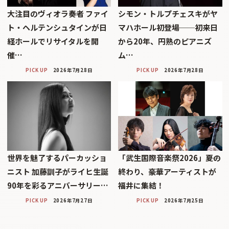
大注目のヴィオラ奏者 ファイ
シモン・トルプチェスキがヤ
ト・ヘルテンシュタインが日
マハホール初登場──初来日
経ホールでリサイタルを開
から20年、円熟のピアニズ
催…
ム…
PICK UP
2026年7月28日
PICK UP
2026年7月28日
世界を魅了するパーカッショ
「武生国際音楽祭2026」――夏の
ニスト 加藤訓子がライヒ生誕
終わり、豪華アーティストが
90年を彩るアニバーサリー…
福井に集結！
PICK UP
2026年7月27日
PICK UP
2026年7月25日