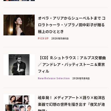
オペラ・アリアからシューベルトまで コ
ロラトゥーラ・ソプラノ田中彩子が贈る
極上のひととき
PICK UP
2026年8月6日
【CD】R.シュトラウス：アルプス交響曲
／ アンドレア・バッティストーニ＆東京
フィル
New Release Selection
2026年8月6日
岐阜発！ メディアアート×語り×和洋古
楽器で幻想の世界を描き出す『夜叉が池
物語』