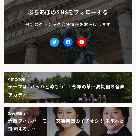
ぶらあぼのSNSをフォローする
最新のクラシック音楽情報をお届けします
Twitter
facebook
Youtube
前の記事
テーマは“バッハと涼もう”！――今年の草津夏期国際音楽
アカデ…
次の記事
大阪フィルハーモニー交響楽団のイチオシ！ 未来へと
飛翔する、…