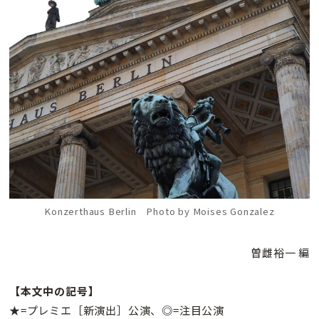
Konzerthaus Berlin Photo by Moises Gonzalez
曽雌裕一 編
【本文中の記号】
★=プレミエ［新演出］公演、◎=注目公演