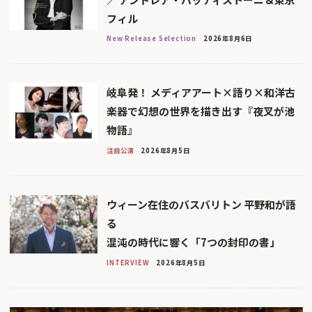
フィル
New Release Selection
2026年8月6日
岐阜発！ メディアアート×語り×和洋古
楽器で幻想の世界を描き出す『夜叉が池
物語』
注目公演
2026年8月5日
ウィーン在住のバスバリトン 平野和が語
る
混沌の時代に響く「7つの封印の書」
INTERVIEW
2026年8月5日