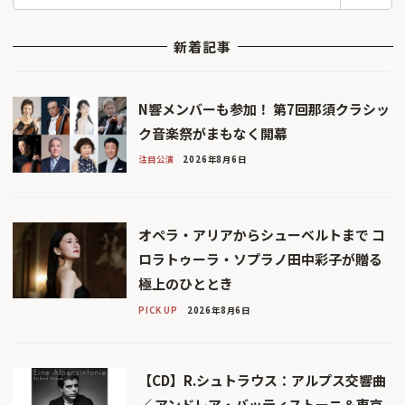
索
新着記事
N響メンバーも参加！ 第7回那須クラシッ
ク音楽祭がまもなく開幕
注目公演
2026年8月6日
オペラ・アリアからシューベルトまで コ
ロラトゥーラ・ソプラノ田中彩子が贈る
極上のひととき
PICK UP
2026年8月6日
【CD】R.シュトラウス：アルプス交響曲
／ アンドレア・バッティストーニ＆東京