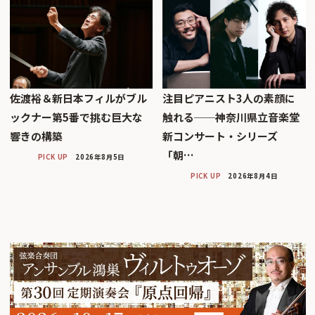
佐渡裕＆新日本フィルがブル
注目ピアニスト3人の素顔に
ックナー第5番で挑む巨大な
触れる──神奈川県立音楽堂
響きの構築
新コンサート・シリーズ
「朝…
PICK UP
2026年8月5日
PICK UP
2026年8月4日