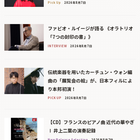
Pick Up
2026年8月7日
ファビオ・ルイージが語る 《オラトリオ
「7つの封印の書」》
INTERVIEW
2026年8月7日
伝統楽器を用いたカーチュン・ウォン編
曲の「展覧会の絵」が、日本フィルによ
り本邦初演！
PICK UP
2026年8月7日
【CD】フランスのピアノ曲 近代の華やぎ
Ⅰ 井上二葉の演奏記録
New Release Selection
2026年8月7日