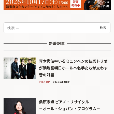
検
検索
索
新着記事
青木尚佳率いるミュンヘンの弦楽トリオ
が浜離宮朝日ホールへ――名手たちが交わす
音の対話
PICK UP
2026年8月8日
桑原志織 ピアノ・リサイタル
－オール・ショパン・プログラム－