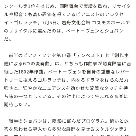
ンクール第1位をはじめ、国際舞台で実績を重ね、リサイタ
ルや録音でも高い評価を得ているピアニストのアレクセ
イ・ゴルラッチ。7月5日、岩舟文化会館 コスモスホールで
のリサイタルに選んだのは、ベートーヴェンとショパン
だ。
前半のピアノ・ソナタ第17番「テンペスト」と「創作主
題による6つの変奏曲」は、どちらも作曲家が聴覚障害に苦
悩した1802年作曲。ベートーヴェンを自身の重要なレパー
トリーに据えるゴルラッチは、内なるドラマをはらんだ力
強さと、細やかなニュアンスを効かせた流麗なタッチを持
ち味の一つとしている。その対比によって生まれる音楽に
期待したい。
後半のショパンは、陰影に富んだプログラム。問いと返
答を思わせる導入から多彩な展開を見せるスケルツォ第2