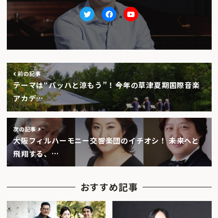
Twitter
facebook
Youtube
前の記事
テーマは“バッハと涼もう”！――今年の草津夏期国際音楽
アカデ…
次の記事
大阪フィルハーモニー交響楽団のイチオシ！ 未来へと
飛翔する、…
おすすめ記事