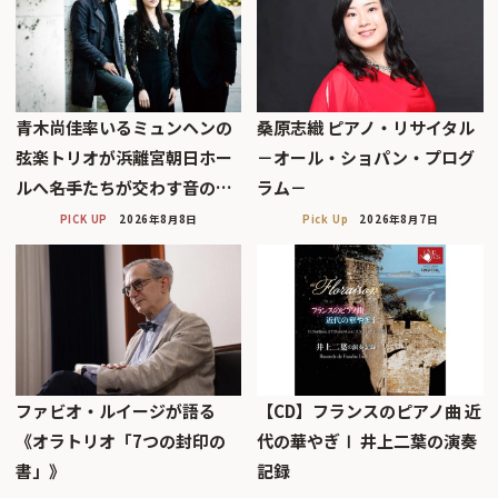
青木尚佳率いるミュンヘンの
桑原志織 ピアノ・リサイタル
弦楽トリオが浜離宮朝日ホー
－オール・ショパン・プログ
ルへ――名手たちが交わす音の…
ラム－
PICK UP
2026年8月8日
Pick Up
2026年8月7日
ファビオ・ルイージが語る
【CD】フランスのピアノ曲 近
《オラトリオ「7つの封印の
代の華やぎⅠ 井上二葉の演奏
書」》
記録