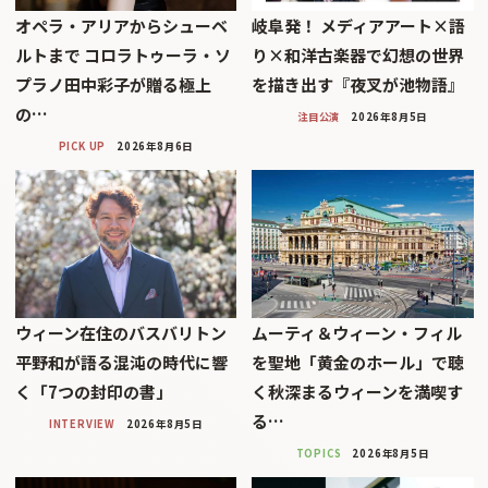
オペラ・アリアからシューベ
岐阜発！ メディアアート×語
ルトまで コロラトゥーラ・ソ
り×和洋古楽器で幻想の世界
プラノ田中彩子が贈る極上
を描き出す『夜叉が池物語』
の…
注目公演
2026年8月5日
PICK UP
2026年8月6日
ウィーン在住のバスバリトン
ムーティ＆ウィーン・フィル
平野和が語る混沌の時代に響
を聖地「黄金のホール」で聴
く「7つの封印の書」
く秋深まるウィーンを満喫す
る…
INTERVIEW
2026年8月5日
TOPICS
2026年8月5日