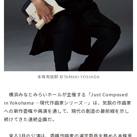
本條秀慈郎 ©TAMAKI YOSHIDA
横浜みなとみらいホールが主催する「Just Composed
in Yokohama —現代作曲家シリーズ—」は、気鋭の作曲家
への新作委嘱や再演を通して、現代の創造の最前線を示し
続けてきた連続企画だ。
来る3月の公演は、委嘱作曲家の選定委員を務める本條秀