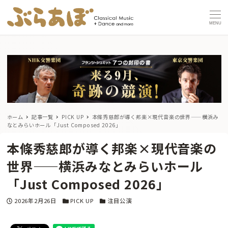
MENU
ホーム
記事一覧
PICK UP
本條秀慈郎が導く邦楽×現代音楽の世界——横浜み
なとみらいホール「Just Composed 2026」
本條秀慈郎が導く邦楽×現代音楽の
世界——横浜みなとみらいホール
「Just Composed 2026」
投稿日
カテゴリー
カテゴリー
2026年2月26日
PICK UP
注目公演