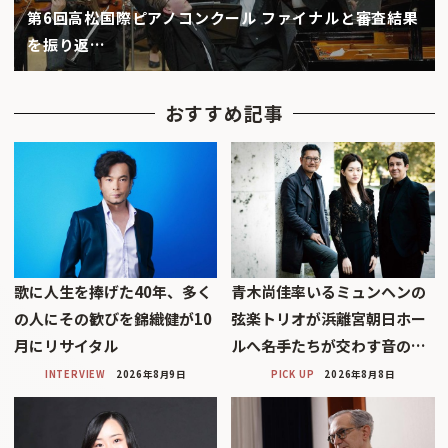
第6回高松国際ピアノコンクール ファイナルと審査結果
を振り返…
おすすめ記事
歌に人生を捧げた40年、多く
青木尚佳率いるミュンヘンの
の人にその歓びを錦織健が10
弦楽トリオが浜離宮朝日ホー
月にリサイタル
ルへ――名手たちが交わす音の…
INTERVIEW
2026年8月9日
PICK UP
2026年8月8日