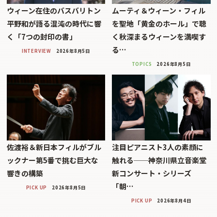
ウィーン在住のバスバリトン
ムーティ＆ウィーン・フィル
平野和が語る混沌の時代に響
を聖地「黄金のホール」で聴
く「7つの封印の書」
く秋深まるウィーンを満喫す
る…
INTERVIEW
2026年8月5日
TOPICS
2026年8月5日
佐渡裕＆新日本フィルがブル
注目ピアニスト3人の素顔に
ックナー第5番で挑む巨大な
触れる──神奈川県立音楽堂
響きの構築
新コンサート・シリーズ
「朝…
PICK UP
2026年8月5日
PICK UP
2026年8月4日