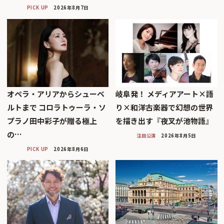
PICK UP
2026年8月7日
オペラ・アリアからシューベ
岐阜発！ メディアアート×語
ルトまで コロラトゥーラ・ソ
り×和洋古楽器で幻想の世界
プラノ田中彩子が贈る極上
を描き出す『夜叉が池物語』
の…
注目公演
2026年8月5日
PICK UP
2026年8月6日