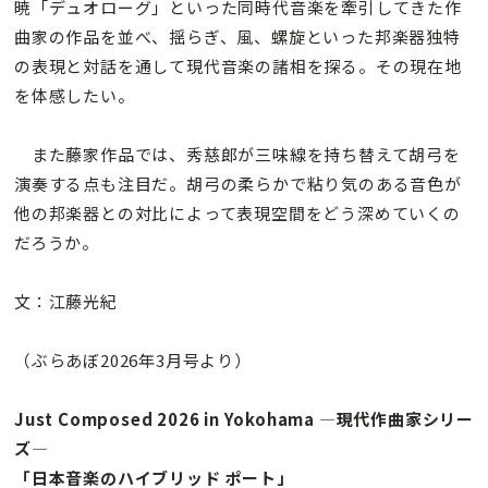
暁「デュオローグ」といった同時代音楽を牽引してきた作
曲家の作品を並べ、揺らぎ、風、螺旋といった邦楽器独特
の表現と対話を通して現代音楽の諸相を探る。その現在地
を体感したい。
また藤家作品では、秀慈郎が三味線を持ち替えて胡弓を
演奏する点も注目だ。胡弓の柔らかで粘り気のある音色が
他の邦楽器との対比によって表現空間をどう深めていくの
だろうか。
文：江藤光紀
（ぶらあぼ2026年3月号より）
Just Composed 2026 in Yokohama ―現代作曲家シリー
ズ―
「日本音楽のハイブリッド ポート」