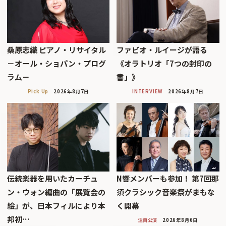
桑原志織 ピアノ・リサイタル
ファビオ・ルイージが語る
－オール・ショパン・プログ
《オラトリオ「7つの封印の
ラム－
書」》
Pick Up
2026年8月7日
INTERVIEW
2026年8月7日
伝統楽器を用いたカーチュ
N響メンバーも参加！ 第7回那
ン・ウォン編曲の「展覧会の
須クラシック音楽祭がまもな
絵」が、日本フィルにより本
く開幕
邦初…
注目公演
2026年8月6日