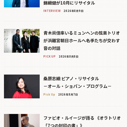
錦織健が10月にリサイタル
INTERVIEW
2026年8月9日
青木尚佳率いるミュンヘンの弦楽トリオ
が浜離宮朝日ホールへ――名手たちが交わす
音の対話
PICK UP
2026年8月8日
桑原志織 ピアノ・リサイタル
－オール・ショパン・プログラム－
Pick Up
2026年8月7日
ファビオ・ルイージが語る 《オラトリオ
「7つの封印の書」》