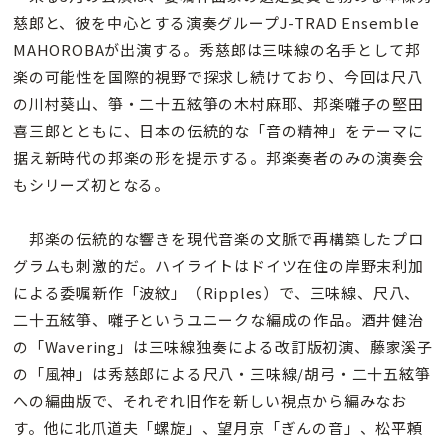
慈郎と、彼を中心とする演奏グループJ-TRAD Ensemble
MAHOROBAが出演する。秀慈郎は三味線の名手として邦
楽の可能性を国際的視野で探求し続けており、今回は尺八
の川村葵山、箏・二十五絃箏の木村麻耶、邦楽囃子の堅田
喜三郎とともに、日本の伝統的な「音の精神」をテーマに
据え新時代の邦楽の形を提示する。邦楽奏者のみの演奏会
もシリーズ初となる。
邦楽の伝統的な響きを現代音楽の文脈で再構築したプロ
グラムも刺激的だ。ハイライトはドイツ在住の岸野末利加
による委嘱新作「波紋」（Ripples）で、三味線、尺八、
二十五絃箏、囃子というユニークな編成の作品。酒井健治
の「Wavering」は三味線独奏による改訂版初演、藤家溪子
の「風神」は秀慈郎による尺八・三味線/胡弓・二十五絃箏
への編曲版で、それぞれ旧作を新しい視点から編みなお
す。他に北爪道夫「螺旋」、望月京「ぎんの音」、松平頼