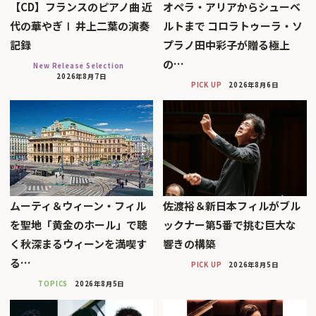
【CD】フランスのピアノ曲 近
オペラ・アリアからシューベ
代の華やぎⅠ 井上二葉の演奏
ルトまで コロラトゥーラ・ソ
記録
プラノ田中彩子が贈る極上
の…
New Release Selection
2026年8月7日
PICK UP
2026年8月6日
ムーティ＆ウィーン・フィル
佐渡裕＆新日本フィルがブル
を聖地「黄金のホール」で聴
ックナー第5番で挑む巨大な
く秋深まるウィーンを満喫す
響きの構築
る…
PICK UP
2026年8月5日
TOPICS
2026年8月5日