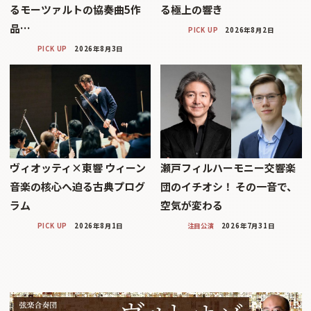
るモーツァルトの協奏曲5作
る極上の響き
品…
PICK UP
2026年8月2日
PICK UP
2026年8月3日
ヴィオッティ×東響 ウィーン
瀬戸フィルハーモニー交響楽
音楽の核心へ迫る古典プログ
団のイチオシ！ その一音で、
ラム
空気が変わる
PICK UP
2026年8月1日
注目公演
2026年7月31日