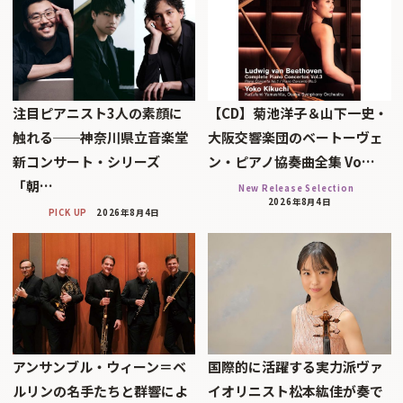
注目ピアニスト3人の素顔に
【CD】菊池洋子＆山下一史・
触れる──神奈川県立音楽堂
大阪交響楽団のベートーヴェ
新コンサート・シリーズ
ン・ピアノ協奏曲全集 Vo…
「朝…
New Release Selection
2026年8月4日
PICK UP
2026年8月4日
アンサンブル・ウィーン＝ベ
国際的に活躍する実力派ヴァ
ルリンの名手たちと群響によ
イオリニスト松本紘佳が奏で