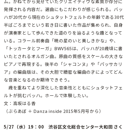
ム。かねてから見せていたクリエイティヴな素質が存分に
発揮される内容だ。選曲にもこだわりが感じられる。バッ
ハが20代から現在のシュタットフェルトの年齢である30代
半ばごろまでという若き日に書いた作品が集められ、自身
が演奏家として歩んできた道のりを辿るような趣となって
いる。コラール前奏曲「暁の星のいと美しきかな」や、
「トッカータとフーガ」BWV565は、バッハが20歳頃に書
いたとされるオルガン曲。原曲の質感をスケールの大きな
ピアノで再現する。後半の「シャコンヌ」や「パッサカリ
ア」の編曲版は、その大胆で緻密な編曲の才によってどん
な音楽となるのか期待できそう。
歳を重ねてより深化した音楽性とともにシュタットフェ
ルトが挑むバッハ。ホールで体験したい。
文：高坂はる香
（ぶらあぼ ＋ Danza inside 2015年5月号から）
5/27（水）19：00 渋谷区文化総合センター大和田 さく