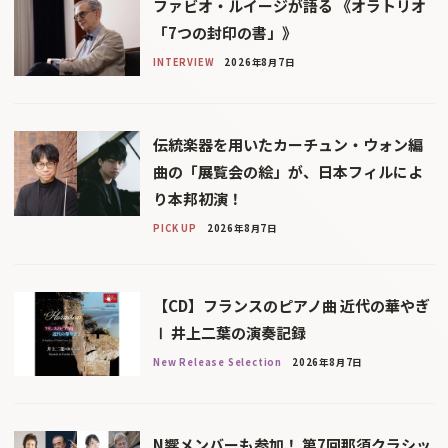
ファビオ・ルイージが語る 《オラトリオ
「7つの封印の書」》
INTERVIEW
2026年8月7日
伝統楽器を用いたカーチュン・ウォン編
曲の「展覧会の絵」が、日本フィルによ
り本邦初演！
PICK UP
2026年8月7日
【CD】フランスのピアノ曲 近代の華やぎ
Ⅰ 井上二葉の演奏記録
New Release Selection
2026年8月7日
N響メンバーも参加！ 第7回那須クラシッ