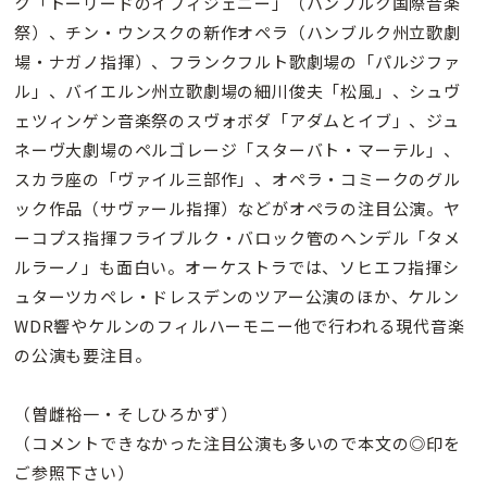
ク「トーリードのイフィジェニー」（ハンブルク国際音楽
祭）、チン・ウンスクの新作オペラ（ハンブルク州立歌劇
場・ナガノ指揮）、フランクフルト歌劇場の「パルジファ
ル」、バイエルン州立歌劇場の細川俊夫「松風」、シュヴ
ェツィンゲン音楽祭のスヴォボダ「アダムとイブ」、ジュ
ネーヴ大劇場のペルゴレージ「スターバト・マーテル」、
スカラ座の「ヴァイル三部作」、オペラ・コミークのグル
ック作品（サヴァール指揮）などがオペラの注目公演。ヤ
ーコプス指揮フライブルク・バロック管のヘンデル「タメ
ルラーノ」も面白い。オーケストラでは、ソヒエフ指揮シ
ュターツカペレ・ドレスデンのツアー公演のほか、ケルン
WDR響やケルンのフィルハーモニー他で行われる現代音楽
の公演も要注目。
（曽雌裕一・そしひろかず）
（コメントできなかった注目公演も多いので本文の◎印を
ご参照下さい）