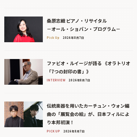
桑原志織 ピアノ・リサイタル
－オール・ショパン・プログラム－
Pick Up
2026年8月7日
ファビオ・ルイージが語る 《オラトリオ
「7つの封印の書」》
INTERVIEW
2026年8月7日
伝統楽器を用いたカーチュン・ウォン編
曲の「展覧会の絵」が、日本フィルによ
り本邦初演！
PICK UP
2026年8月7日