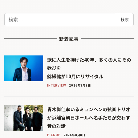
検
検索
索
新着記事
歌に人生を捧げた40年、多くの人にその
歓びを
錦織健が10月にリサイタル
INTERVIEW
2026年8月9日
青木尚佳率いるミュンヘンの弦楽トリオ
が浜離宮朝日ホールへ――名手たちが交わす
音の対話
PICK UP
2026年8月8日