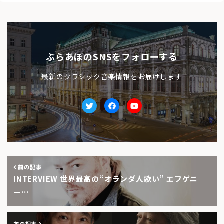
ぶらあぼのSNSをフォローする
最新のクラシック音楽情報をお届けします
Twitter
facebook
Youtube
前の記事
INTERVIEW 世界最高の“オランダ人歌い” エフゲニ
ー…
次の記事