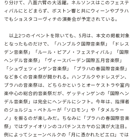
り分けて、八面六臂の大活躍。ネルソンスはこのフェステ
ィバルにとどまらず、ボストン響と共にウィーンやプラハ
でもショスタコーヴィチの演奏会が予定されている。
以上2つのイベントを除いても、5月は、本文の掲載対象
となったものだけで、「ハンブルク国際音楽祭」「ドレス
デン音楽祭」「ルール・ピアノ・フェスティバル」「国際
ヘンデル音楽祭」「ヴィースバーデン国際五月音楽祭」
「シュヴェツィンゲン音楽祭」「プラハの春国際音楽祭」
など多くの音楽祭が開かれる。ハンブルクやドレスデン、
プラハの音楽祭は、どちらかというとオーケストラや室内
楽中心の総合的音楽祭だが、ゲッティンゲンの「国際ヘン
デル音楽祭」は完全にヘンデルにシフト。今年は、指揮者
のジョルジュ・ペトルーが「ソロモン」や「タメルラー
ノ」を振るのが楽しみだ。ちなみに「プラハの春国際音楽
祭」ではヴァイオリンのコパチンスカヤの公演が大注目。
例によってシェーンベルクの「月に憑かれたピエロ」では