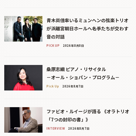
青木尚佳率いるミュンヘンの弦楽トリオ
が浜離宮朝日ホールへ――名手たちが交わす
音の対話
PICK UP
2026年8月8日
桑原志織 ピアノ・リサイタル
－オール・ショパン・プログラム－
Pick Up
2026年8月7日
ファビオ・ルイージが語る 《オラトリオ
「7つの封印の書」》
INTERVIEW
2026年8月7日