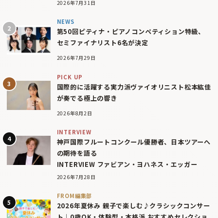
2026年7月31日
NEWS
第50回ピティナ・ピアノコンペティション特級、
セミファイナリスト6名が決定
2026年7月29日
PICK UP
国際的に活躍する実力派ヴァイオリニスト松本紘佳
が奏でる極上の響き
2026年8月2日
INTERVIEW
神戸国際フルートコンクール優勝者、日本ツアーへ
の期待を語る
INTERVIEW ファビアン・ヨハネス・エッガー
2026年7月28日
FROM編集部
2026年夏休み 親子で楽しむ♪クラシックコンサー
ト｜0歳OK・体験型・本格派 おすすめセレクショ