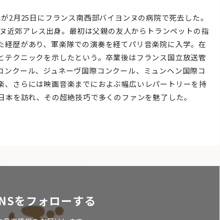
が2月25日にフランス南西部バイヨンヌの病院で死去した。
ァンヌ近郊アレス出身。最初は父親の友人からトランペットの指
た経歴があり、軍楽隊での演奏を経てパリ音楽院に入学。在
とテクニックを示したという。卒業後はフランス国立放送管
コンクール、ジュネーヴ国際コンクール、ミュンヘン国際コ
楽、さらには映画音楽までにおよぶ幅広いレパートリーを持
び日本を訪れ、その超絶技巧で多くのファンを魅了した。
NSをフォローする