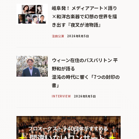
岐阜発！ メディアアート×語り
×和洋古楽器で幻想の世界を描
き出す『夜叉が池物語』
注目公演
2026年8月5日
ウィーン在住のバスバリトン 平
野和が語る
混沌の時代に響く「7つの封印の
書」
INTERVIEW
2026年8月5日