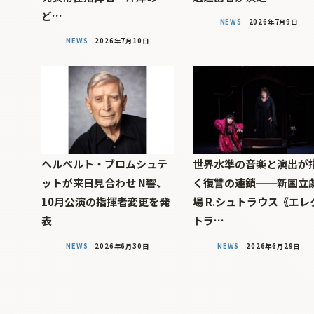
ど…
NEWS
2026年7月9日
NEWS
2026年7月10日
ヘルベルト・ブロムシュテ
世界水準の音楽と演出が
ットが来日見合わせ N響、
く復讐の連鎖──新国立
10月公演の指揮者変更を発
場 R.シュトラウス《エレ
表
トラ…
NEWS
2026年6月30日
NEWS
2026年6月29日