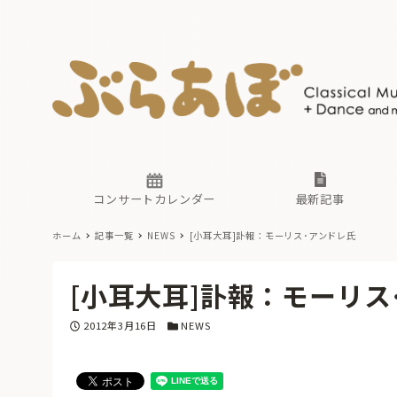
ニュース
ヤマハホ
番組一覧
東京・関
ぶらあぼ
現場のプ
古楽とそ
無料ライ
あ
か
過去の連
コンサートカレンダー
最新記事
ホーム
記事一覧
NEWS
[小耳大耳]訃報：モーリス･アンドレ氏
ニュース
ヤマハホ
番組一覧
東京・関
ぶらあぼ
[小耳大耳]訃報：モーリス
現場のプ
古楽とそ
無料ライ
あ
か
投稿日
カテゴリー
2012年3月16日
NEWS
過去の連