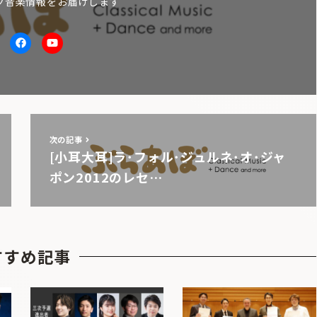
ク音楽情報をお届けします
itter
facebook
Youtube
次の記事
[小耳大耳]ラ･フォル･ジュルネ･オ･ジャ
ポン2012のレセ…
すすめ記事