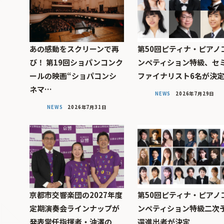
あの感動をスクリーンで再
第50回ピティナ・ピアノ
び！ 第19回ショパンコンク
ンペティション特級、セ
ールの映画“ショパコンシ
ファイナリスト6名が決
ネマ…
NEWS
2026年7月29日
NEWS
2026年7月31日
京都市交響楽団の2027年度
第50回ピティナ・ピアノ
定期演奏会ラインナップが
ンペティション特級二次
発表――常任指揮者・沖澤の
選進出者が決定