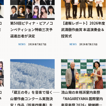
コ
第50回ピティナ・ピアノコ
【速報レポート】2026年度
ミ
ンペティション特級三次予
武満徹作曲賞 本選演奏会＆
定
選進出者が決定
授賞式
NEWS
2026年7月27日
NEWS
2026年7月13日
コ
「蔵王の冬」を音楽で描く――
流山発の本格派室内楽祭
予
山響作曲コンクール実施決
「NAGAREYAMA 国際室内
定！作品（弦楽四重奏）を
楽音楽祭 2026」開催概…