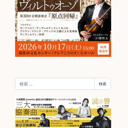
検
検索
索