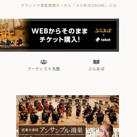
クラシック音楽情報ポータル「ぶらあぼONLINE」とは
の封印の書》
海外公演
FROM編集部
眺望
ぶらあぼブラス！
フォルテピアノ・オデッセイ
アーティスト名鑑
ぶらあぼ
の封印の書》
海外公演
FROM編集部
眺望
ぶらあぼブラス！
フォルテピアノ・オデッセイ