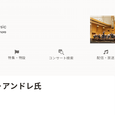
ール
（毎月更新）
東
電子版（無料・月刊）
トピックス
関西
フェスタサマーミューザKAWASAKI 2026
北海道・東北
注目公演
配布場所
インタビュー
中部
定期購読
中国・四国
CD新譜
N響＆東響 《7つ
九州・沖縄
書籍近刊
ロが推す！間違いないオーケストラコンサート
過去の特集
の先と
ブ配信スケジュール
さ
オーケストラの楽屋から
た
な
有料ライブ配信スケジュール
は
ま
や
海の向こうの音楽家
ら
わ
Aからの
載
特集・特設
配信・放送
コンサート検索
ール
（毎月更新）
東
電子版（無料・月刊）
トピックス
関西
フェスタサマーミューザKAWASAKI 2026
北海道・東北
注目公演
配布場所
インタビュー
中部
定期購読
中国・四国
CD新譜
N響＆東響 《7つ
九州・沖縄
書籍近刊
･アンドレ氏
ロが推す！間違いないオーケストラコンサート
過去の特集
の先と
ブ配信スケジュール
さ
オーケストラの楽屋から
た
な
有料ライブ配信スケジュール
は
ま
や
海の向こうの音楽家
ら
わ
Aからの
載