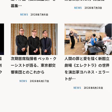
募集…
NEWS
2026年7月3日
NEWS
2026年7月6日
描
次期首席指揮者 ペッカ・ク
人間の罪と愛を描く――新国立
劇
ーシストが語る、東京都交
劇場《エレクトラ》の世界
ク
響楽団とのこれから
を演出家ヨハネス・エラー
トが…
NEWS
2026年6月17日
NEWS
2026年6月16日