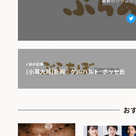
最新のクラシッ
Tw
前の記事
[小耳大耳]訃報：ゲルハルト･ボッセ氏
お