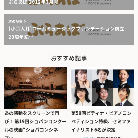
ぶらあぼ 2012年3月号
次の記事
[小耳大耳]ロームミュージックファンデーション創立
20周年記…
おすすめ記事
あの感動をスクリーンで再
第50回ピティナ・ピアノコン
び！ 第19回ショパンコンクー
ペティション特級、セミファ
ルの映画“ショパコンシネ
イナリスト6名が決定
マ…