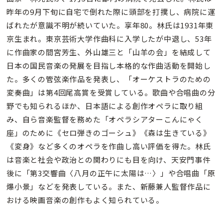
昨年の9月下旬に自宅で倒れた際に頭部を打撲し、病院に運
ばれたが意識不明が続いていた。享年80。林氏は1931年東
京生まれ。東京芸術大学作曲科に入学したが中退し、53年
に作曲家の間宮芳生、外山雄三と「山羊の会」を結成して
日本の国民音楽の発展を目指し本格的な作曲活動を開始し
た。多くの管弦楽作品を発表し、「オーケストラのための
変奏曲」は第4回尾高賞を受賞している。歌曲や合唱曲の分
野でも知られるほか、日本語による創作オペラに取り組
み、自ら音楽監督を務めた「オペラシアターこんにゃく
座」のために《セロ弾きのゴーシュ》《森は生きている》
《変身》など多くのオペラを作曲し高い評価を得た。林氏
は音楽と社会や政治との関わりにも目を向け、天安門事件
後に「第3交響曲〈八月の正午に太陽は…〉」や合唱曲「原
爆小景」などを発表している。また、新藤兼人監督作品に
おける映画音楽の創作もよく知られている。