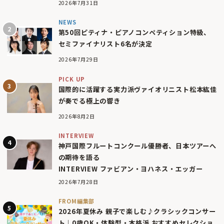
2026年7月31日
NEWS
第50回ピティナ・ピアノコンペティション特級、
セミファイナリスト6名が決定
2026年7月29日
PICK UP
国際的に活躍する実力派ヴァイオリニスト松本紘佳
が奏でる極上の響き
2026年8月2日
INTERVIEW
神戸国際フルートコンクール優勝者、日本ツアーへ
の期待を語る
INTERVIEW ファビアン・ヨハネス・エッガー
2026年7月28日
FROM編集部
2026年夏休み 親子で楽しむ♪クラシックコンサー
ト｜0歳OK・体験型・本格派 おすすめセレクショ