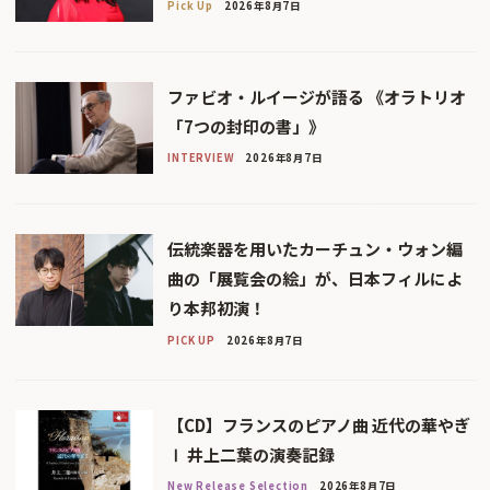
Pick Up
2026年8月7日
ファビオ・ルイージが語る 《オラトリオ
「7つの封印の書」》
INTERVIEW
2026年8月7日
伝統楽器を用いたカーチュン・ウォン編
曲の「展覧会の絵」が、日本フィルによ
り本邦初演！
PICK UP
2026年8月7日
【CD】フランスのピアノ曲 近代の華やぎ
Ⅰ 井上二葉の演奏記録
New Release Selection
2026年8月7日