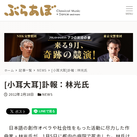
MENU
ホーム
記事一覧
NEWS
[小耳大耳]訃報：林光氏
[小耳大耳]訃報：林光氏
投稿日
カテゴリー
2012年2月18日
NEWS
日本語の創作オペラや社会性をもった活動に尽力した作
曲家・林光氏が、1月5日に都内の病院で死去した。林氏は