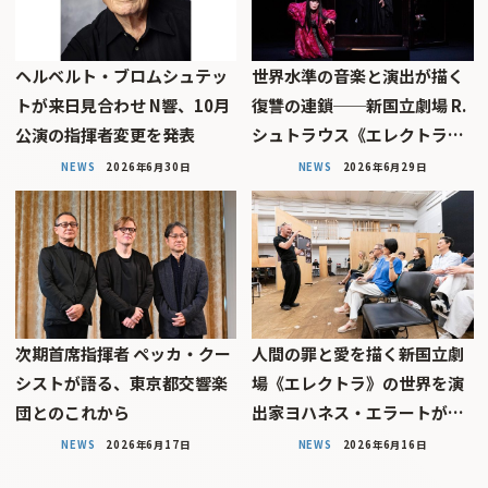
ヘルベルト・ブロムシュテッ
世界水準の音楽と演出が描く
トが来日見合わせ N響、10月
復讐の連鎖──新国立劇場 R.
公演の指揮者変更を発表
シュトラウス《エレクトラ…
NEWS
2026年6月30日
NEWS
2026年6月29日
次期首席指揮者 ペッカ・クー
人間の罪と愛を描く――新国立劇
シストが語る、東京都交響楽
場《エレクトラ》の世界を演
団とのこれから
出家ヨハネス・エラートが…
NEWS
2026年6月17日
NEWS
2026年6月16日