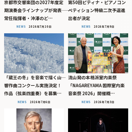
京都市交響楽団の2027年度定
第50回ピティナ・ピアノコン
期演奏会ラインナップが発表――
ペティション特級二次予選進
常任指揮者・沖澤のど…
出者が決定
NEWS
2026年7月10日
NEWS
2026年7月9日
「蔵王の冬」を音楽で描く――山
流山発の本格派室内楽祭
響作曲コンクール実施決定！
「NAGAREYAMA 国際室内楽
作品（弦楽四重奏）を募集…
音楽祭 2026」開催概…
NEWS
2026年7月6日
NEWS
2026年7月3日