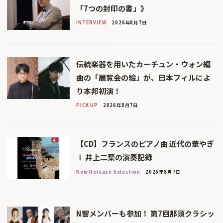
「7つの封印の書」》
INTERVIEW
2026年8月7日
伝統楽器を用いたカーチュン・ウォン編
曲の「展覧会の絵」が、日本フィルによ
り本邦初演！
PICK UP
2026年8月7日
【CD】フランスのピアノ曲 近代の華やぎ
Ⅰ 井上二葉の演奏記録
New Release Selection
2026年8月7日
N響メンバーも参加！ 第7回那須クラシッ