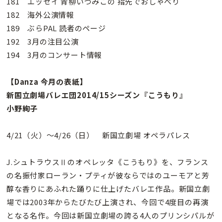
181 エッセイ 青柳いづみこの 指先でおしゃべり
182 海外公演情報
189 ぶらPAL 読者のページ
192 3月の注目公演
194 3月のコンサート情報
【Danza 今月の表紙】
新国立劇場バレエ団2014/15シーズン『こうもり』
小野絢子
4/21（火）〜4/26（日） 新国立劇場 オペラパレス
J.シュトラウスⅡのオペレッタ《こうもり》を、フランス
の名振付家ローラン・プティが彼ならではのユーモアと芳
醇な香りにあふれた踊りに仕上げたバレエ作品。新国立劇
場では2003年からたびたび上演され、今回で4度目の再演
となる名作。今回は新国立劇場の誇る4人のプリンシパルが