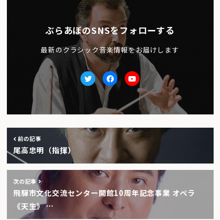
ぶらあぼのSNSをフォローする
最新のクラシック音楽情報をお届けします
Twitter
facebook
Youtube
前の記事
尾高忠明（指揮）
次の記事
飛驒市文化交流センター開館10周年記念事業 オペラ
《天生》 …