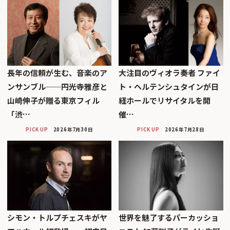
長年の信頼が生む、音楽のア
大注目のヴィオラ奏者 ファイ
ンサンブル──円光寺雅彦と
ト・ヘルテンシュタインが日
山崎伸子が贈る東京フィル
経ホールでリサイタルを開
「渋…
催…
PICK UP
2026年7月30日
PICK UP
2026年7月28日
シモン・トルプチェスキがヤ
世界を魅了するパーカッショ