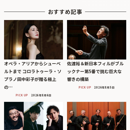
おすすめ記事
オペラ・アリアからシューベ
佐渡裕＆新日本フィルがブル
ルトまで コロラトゥーラ・ソ
ックナー第5番で挑む巨大な
プラノ田中彩子が贈る極上
響きの構築
の…
PICK UP
2026年8月5日
PICK UP
2026年8月6日