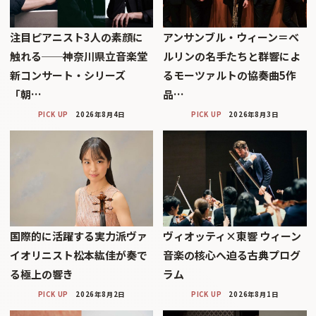
注目ピアニスト3人の素顔に
アンサンブル・ウィーン＝ベ
触れる──神奈川県立音楽堂
ルリンの名手たちと群響によ
新コンサート・シリーズ
るモーツァルトの協奏曲5作
「朝…
品…
PICK UP
2026年8月4日
PICK UP
2026年8月3日
国際的に活躍する実力派ヴァ
ヴィオッティ×東響 ウィーン
イオリニスト松本紘佳が奏で
音楽の核心へ迫る古典プログ
る極上の響き
ラム
PICK UP
2026年8月2日
PICK UP
2026年8月1日