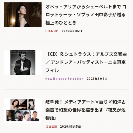
オペラ・アリアからシューベルトまで コ
ロラトゥーラ・ソプラノ田中彩子が贈る
極上のひととき
PICK UP
2026年8月6日
【CD】R.シュトラウス：アルプス交響曲
／ アンドレア・バッティストーニ＆東京
フィル
New Release Selection
2026年8月6日
岐阜発！ メディアアート×語り×和洋古
楽器で幻想の世界を描き出す『夜叉が池
物語』
注目公演
2026年8月5日