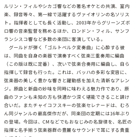
ルリン・フィルやシカゴ響などの著名オケとの共演、室内
楽、録音等々、第一線で活躍するヴァイオリンの名ソリス
ト。指揮者としても長く活動し、2003年からグリーンズボ
ロ響の音楽監督を務めるほか、ロンドン・フィル、サンフ
ランシスコ響など多数の楽団に客演している。
グールドが弾く「ゴルトベルク変奏曲」に心酔する彼
は、同曲を自身の楽器で演奏すべく弦楽三重奏用に編曲
（この版は既に定番）、次いで弦楽合奏用に編曲し、自ら
指揮して録音も行った。これは、バッハの多彩な変容に、
弦楽器の美しく豊かな響きと躍動感を加えた清新なアレン
ジ。原曲と新曲の妙味を同時に味わえる魅力作であり、原
曲のファンも未知の方も快適かつ深く堪能できること請け
合いだ。またチャイコフスキーの弦楽セレナードは、むろ
ん同ジャンルの最高傑作だが、同楽団の定期には16年ぶり
の登場。今回は、CMなどでもおなじみの名旋律を、名匠の
指揮と名手揃う弦楽器群の豊麗なサウンドで耳にする貴重