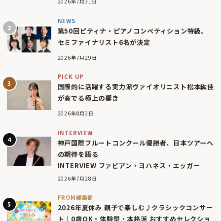
2026年7月31日
NEWS
第50回ピティナ・ピアノコンペティション特級、
セミファイナリスト6名が決定
2026年7月29日
PICK UP
国際的に活躍する実力派ヴァイオリニスト松本紘佳
が奏でる極上の響き
2026年8月2日
INTERVIEW
神戸国際フルートコンクール優勝者、日本ツアーへ
の期待を語る
INTERVIEW ファビアン・ヨハネス・エッガー
2026年7月28日
FROM編集部
2026年夏休み 親子で楽しむ♪クラシックコンサー
ト｜0歳OK・体験型・本格派 おすすめセレクショ