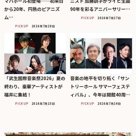
マハホール初登場──初来日
ニスト 加藤訓子がライヒ生誕
から20年、円熟のピアニズ
90年を彩るアニバーサリー…
ム…
PICK UP
2026年7月27日
PICK UP
2026年7月28日
「武生国際音楽祭2026」――夏の
音楽の地平を切り拓く「サン
終わり、豪華アーティストが
トリーホール サマーフェステ
福井に集結！
ィバル」、今年は開館40周…
PICK UP
2026年7月25日
PICK UP
2026年7月24日