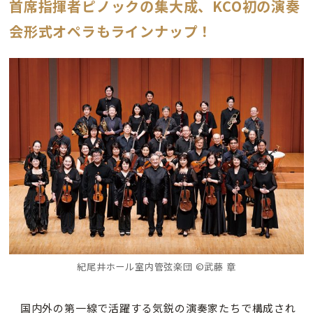
首席指揮者ピノックの集大成、KCO初の演奏
会形式オペラもラインナップ！
紀尾井ホール室内管弦楽団 ©武藤 章
国内外の第一線で活躍する気鋭の演奏家たちで構成され