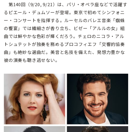
第140回（9/20, 9/21）は、パリ・オペラ座などで活躍す
るピエール・デュムソーが登場。東京で初めてシンフォニ
ー・コンサートを指揮する。ルーセルのバレエ音楽「蜘蛛
の饗宴」では繊細さが香り立ち、ビゼー「アルルの女」組
曲では鮮やかな色彩が輝くだろう。チェロのニコラ・アル
トシュテットが独奏を務めるプロコフィエフ「交響的協奏
曲」も絶妙な選曲だ。美音と名技を備えた、発想力豊かな
彼の演奏も聴き逃せない。