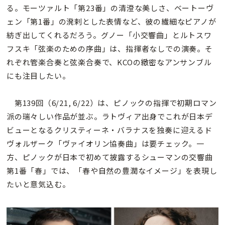
る。モーツァルト「第23番」の清澄な美しさ、ベートーヴ
ェン「第1番」の溌剌とした表情など、彼の繊細なピアノが
紡ぎ出してくれるだろう。グノー「小交響曲」とルトスワ
フスキ「弦楽のための序曲」は、指揮者なしでの演奏。そ
れぞれ管楽合奏と弦楽合奏で、KCOの緻密なアンサンブル
にも注目したい。
第139回（6/21, 6/22）は、ピノックの指揮で初期ロマン
派の瑞々しい作品が並ぶ。ラトヴィア出身でこれが日本デ
ビューとなるクリスティーネ・バラナスを独奏に迎えるド
ヴォルザーク「ヴァイオリン協奏曲」は要チェック。一
方、ピノックが日本で初めて披露するシューマンの交響曲
第1番「春」では、「春や自然の豊潤なイメージ」を表現し
たいと意気込む。