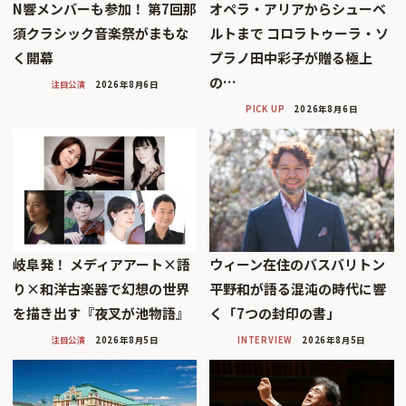
N響メンバーも参加！ 第7回那
オペラ・アリアからシューベ
須クラシック音楽祭がまもな
ルトまで コロラトゥーラ・ソ
く開幕
プラノ田中彩子が贈る極上
の…
注目公演
2026年8月6日
PICK UP
2026年8月6日
岐阜発！ メディアアート×語
ウィーン在住のバスバリトン
り×和洋古楽器で幻想の世界
平野和が語る混沌の時代に響
を描き出す『夜叉が池物語』
く「7つの封印の書」
注目公演
2026年8月5日
INTERVIEW
2026年8月5日