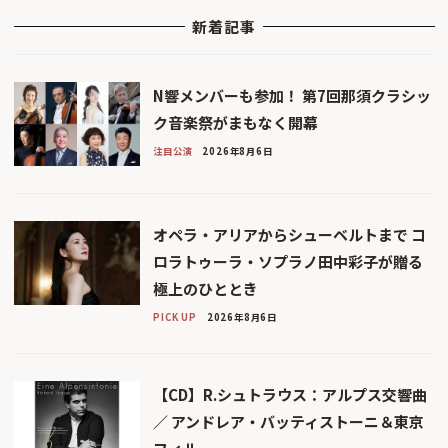
新着記事
N響メンバーも参加！ 第7回那須クラシッ
ク音楽祭がまもなく開幕
注目公演
2026年8月6日
オペラ・アリアからシューベルトまで コ
ロラトゥーラ・ソプラノ田中彩子が贈る
極上のひととき
PICK UP
2026年8月6日
【CD】R.シュトラウス：アルプス交響曲
／ アンドレア・バッティストーニ＆東京