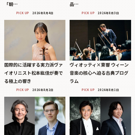
「朝…
品…
PICK UP
2026年8月4日
PICK UP
2026年8月3日
国際的に活躍する実力派ヴァ
ヴィオッティ×東響 ウィーン
イオリニスト松本紘佳が奏で
音楽の核心へ迫る古典プログ
る極上の響き
ラム
PICK UP
2026年8月2日
PICK UP
2026年8月1日