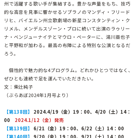
州で活躍する歌い手が集結する。豊かな声量をもち、技巧
的な高音を見事に響かせるソプラノのマンディ・フリード
リヒ、バイエルン州立歌劇場の新星コンスタンティン・ク
リメル、メンデルスゾーン・プロに続いて出演のラゥリー
ナ・ベンジューナイテとマウロ・ペーターに、湯川亜也子
と平野和が加わる。最高の布陣による特別な公演となるだ
ろう。
個性的で魅力的な4プログラム。どれかひとつではなく、
ぜひとも連続で足を運んでいただきたい。
文：柴辻純子
（ぶらあぼ2024年1月号より）
【第138回】
2024.4/19（金）19：00、4/20（土）14：
00
2024.1/12（金）発売
【第139回】
6/21（金）19：00、6/22（土）14：00
【第140回】
9/20（金）19：00、9/21（土）14：00