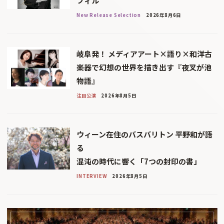
フィル
New Release Selection
2026年8月6日
岐阜発！ メディアアート×語り×和洋古
楽器で幻想の世界を描き出す『夜叉が池
物語』
注目公演
2026年8月5日
ウィーン在住のバスバリトン 平野和が語
る
混沌の時代に響く「7つの封印の書」
INTERVIEW
2026年8月5日