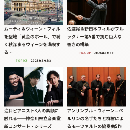
ムーティ＆ウィーン・フィル
佐渡裕＆新日本フィルがブル
を聖地「黄金のホール」で聴
ックナー第5番で挑む巨大な
く秋深まるウィーンを満喫す
響きの構築
る…
PICK UP
2026年8月5日
TOPICS
2026年8月5日
注目ピアニスト3人の素顔に
アンサンブル・ウィーン＝ベ
触れる──神奈川県立音楽堂
ルリンの名手たちと群響によ
新コンサート・シリーズ
るモーツァルトの協奏曲5作