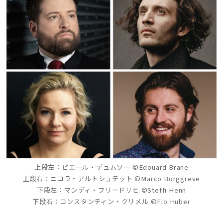
上段左：ピエール・デュムソー ©Edouard Brane
上段右：ニコラ・アルトシュテット ©Marco Borggreve
下段左：マンディ・フリードリヒ ©Steffi Henn
下段右：コンスタンティン・クリメル ©Fio Huber