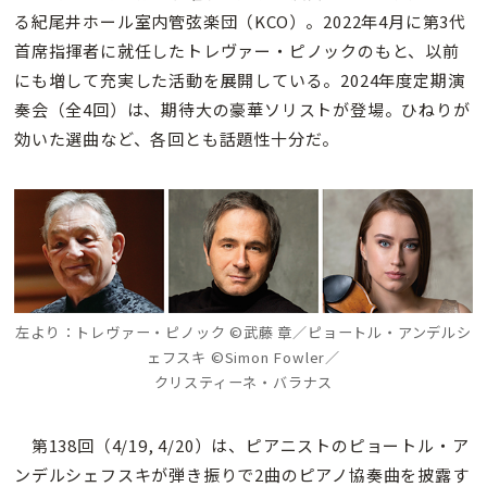
る紀尾井ホール室内管弦楽団（KCO）。2022年4月に第3代
首席指揮者に就任したトレヴァー・ピノックのもと、以前
にも増して充実した活動を展開している。2024年度定期演
奏会（全4回）は、期待大の豪華ソリストが登場。ひねりが
効いた選曲など、各回とも話題性十分だ。
左より：トレヴァー・ピノック ©武藤 章／ピョートル・アンデルシ
ェフスキ ©Simon Fowler／
クリスティーネ・バラナス
第138回（4/19, 4/20）は、ピアニストのピョートル・ア
ンデルシェフスキが弾き振りで2曲のピアノ協奏曲を披露す