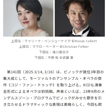
上段左：ラゥリーナ・ベンジューナイテ ©Ronan Collett
上段右：マウロ・ペーター ©Christian Felber
下段左：湯川亜也子
下段右：平野 和 ©武藤 章
第141回（2025.3/14, 3/16）は、ピノックが就任3年目の
集大成として、モーツァルトのアンサンブル・オペラの傑
作《コジ・ファン・トゥッテ》を取り上げる。KCOも演奏
会形式によるオペラは初挑戦。声楽といえば、23年9月のメ
ンデルスゾーン・プログラムでピノックがみせた歌手を引
き立たせるドラマティックな表現は素晴らしく、今回も欧