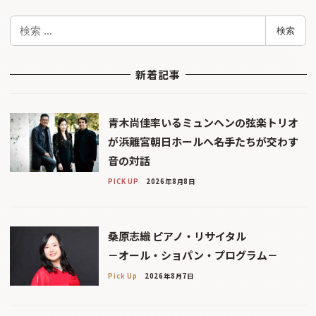
検
検索
索
新着記事
青木尚佳率いるミュンヘンの弦楽トリオ
が浜離宮朝日ホールへ――名手たちが交わす
音の対話
PICK UP
2026年8月8日
桑原志織 ピアノ・リサイタル
－オール・ショパン・プログラム－
Pick Up
2026年8月7日