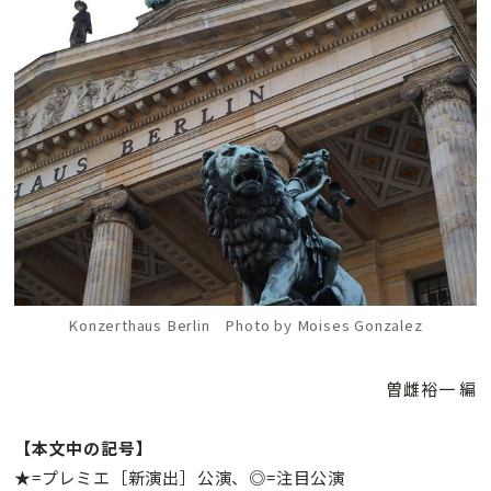
Konzerthaus Berlin Photo by Moises Gonzalez
曽雌裕一 編
【本文中の記号】
★=プレミエ［新演出］公演、◎=注目公演