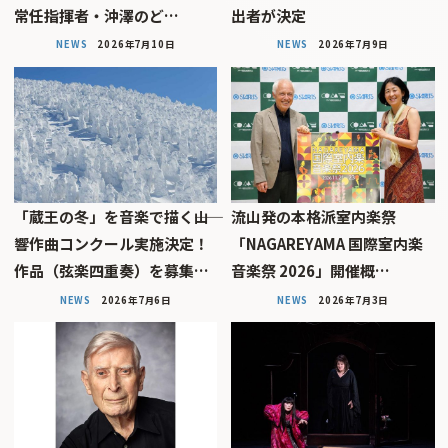
常任指揮者・沖澤のど…
出者が決定
NEWS
2026年7月10日
NEWS
2026年7月9日
「蔵王の冬」を音楽で描く――山
流山発の本格派室内楽祭
響作曲コンクール実施決定！
「NAGAREYAMA 国際室内楽
作品（弦楽四重奏）を募集…
音楽祭 2026」開催概…
NEWS
2026年7月6日
NEWS
2026年7月3日