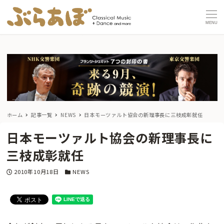
MENU
ホーム
記事一覧
NEWS
日本モーツァルト協会の新理事長に三枝成彰就任
日本モーツァルト協会の新理事長に
三枝成彰就任
投稿日
カテゴリー
2010年10月18日
NEWS