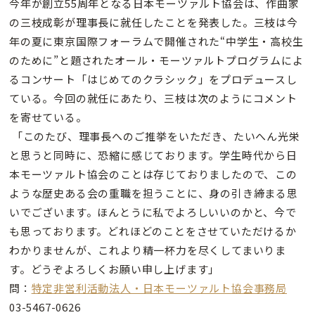
今年が創立55周年となる日本モーツァルト協会は、作曲家
の三枝成彰が理事長に就任したことを発表した。三枝は今
年の夏に東京国際フォーラムで開催された“中学生・高校生
のために”と題されたオール・モーツァルトプログラムによ
るコンサート「はじめてのクラシック」をプロデュースし
ている。今回の就任にあたり、三枝は次のようにコメント
を寄せている。
「このたび、理事長へのご推挙をいただき、たいへん光栄
と思うと同時に、恐縮に感じております。学生時代から日
本モーツァルト協会のことは存じておりましたので、この
ような歴史ある会の重職を担うことに、身の引き締まる思
いでございます。ほんとうに私でよろしいいのかと、今で
も思っております。どれほどのことをさせていただけるか
わかりませんが、これより精一杯力を尽くしてまいりま
す。どうぞよろしくお願い申し上げます」
問：
特定非営利活動法人・日本モーツァルト協会事務局
03-5467-0626