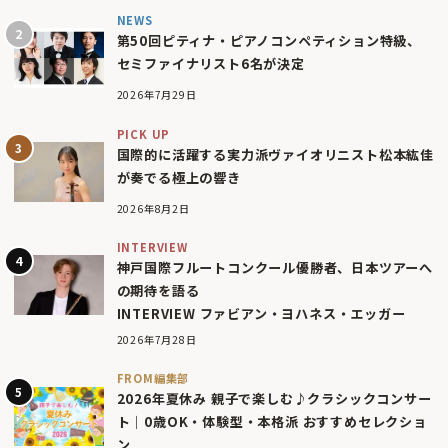
NEWS
第50回ピティナ・ピアノコンペティション特級、
セミファイナリスト6名が決定
2026年7月29日
PICK UP
国際的に活躍する実力派ヴァイオリニスト松本紘佳
が奏でる極上の響き
2026年8月2日
INTERVIEW
神戸国際フルートコンクール優勝者、日本ツアーへ
の期待を語る
INTERVIEW ファビアン・ヨハネス・エッガー
2026年7月28日
FROM編集部
2026年夏休み 親子で楽しむ♪クラシックコンサー
ト｜0歳OK・体験型・本格派 おすすめセレクショ
ン