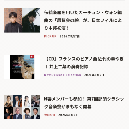
伝統楽器を用いたカーチュン・ウォン編
曲の「展覧会の絵」が、日本フィルによ
り本邦初演！
PICK UP
2026年8月7日
【CD】フランスのピアノ曲 近代の華やぎ
Ⅰ 井上二葉の演奏記録
New Release Selection
2026年8月7日
N響メンバーも参加！ 第7回那須クラシッ
ク音楽祭がまもなく開幕
注目公演
2026年8月6日