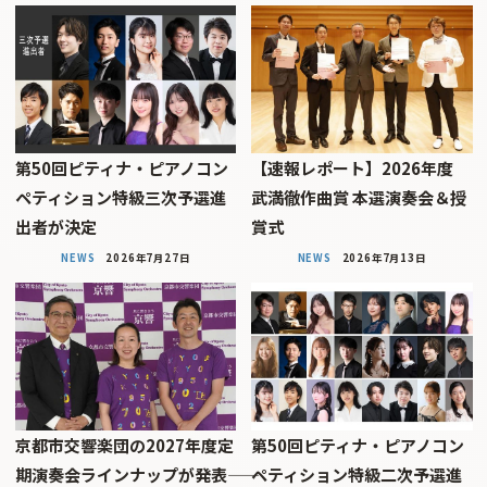
第50回ピティナ・ピアノコン
【速報レポート】2026年度
ペティション特級三次予選進
武満徹作曲賞 本選演奏会＆授
出者が決定
賞式
NEWS
2026年7月27日
NEWS
2026年7月13日
京都市交響楽団の2027年度定
第50回ピティナ・ピアノコン
期演奏会ラインナップが発表――
ペティション特級二次予選進