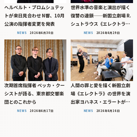
ヘルベルト・ブロムシュテッ
世界水準の音楽と演出が描く
トが来日見合わせ N響、10月
復讐の連鎖──新国立劇場 R.
公演の指揮者変更を発表
シュトラウス《エレクトラ…
NEWS
2026年6月30日
NEWS
2026年6月29日
次期首席指揮者 ペッカ・クー
人間の罪と愛を描く――新国立劇
シストが語る、東京都交響楽
場《エレクトラ》の世界を演
団とのこれから
出家ヨハネス・エラートが…
NEWS
2026年6月17日
NEWS
2026年6月16日