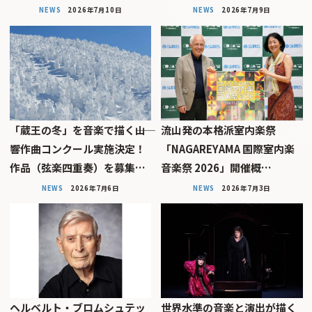
NEWS
2026年7月10日
NEWS
2026年7月9日
「蔵王の冬」を音楽で描く――山
流山発の本格派室内楽祭
響作曲コンクール実施決定！
「NAGAREYAMA 国際室内楽
作品（弦楽四重奏）を募集…
音楽祭 2026」開催概…
NEWS
2026年7月6日
NEWS
2026年7月3日
ヘルベルト・ブロムシュテッ
世界水準の音楽と演出が描く