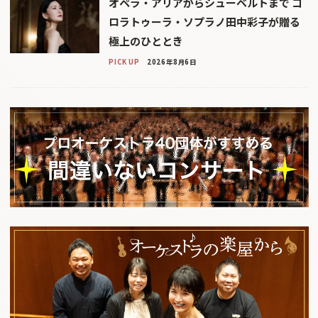
オペラ・アリアからシューベルトまで コ
ロラトゥーラ・ソプラノ田中彩子が贈る
極上のひととき
PICK UP
2026年8月6日