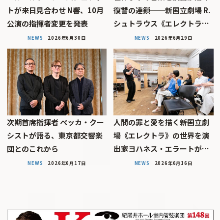
トが来日見合わせ N響、10月
復讐の連鎖──新国立劇場 R.
公演の指揮者変更を発表
シュトラウス《エレクトラ…
NEWS
2026年6月30日
NEWS
2026年6月29日
次期首席指揮者 ペッカ・クー
人間の罪と愛を描く――新国立劇
シストが語る、東京都交響楽
場《エレクトラ》の世界を演
団とのこれから
出家ヨハネス・エラートが…
NEWS
2026年6月17日
NEWS
2026年6月16日