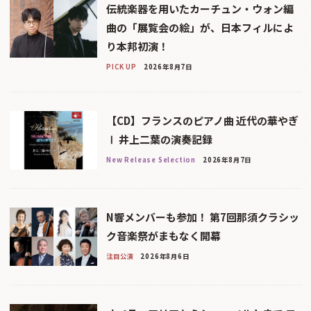
伝統楽器を用いたカーチュン・ウォン編
曲の「展覧会の絵」が、日本フィルによ
り本邦初演！
PICK UP
2026年8月7日
【CD】フランスのピアノ曲 近代の華やぎ
Ⅰ 井上二葉の演奏記録
New Release Selection
2026年8月7日
N響メンバーも参加！ 第7回那須クラシッ
ク音楽祭がまもなく開幕
注目公演
2026年8月6日