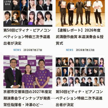
第50回ピティナ・ピアノコン
【速報レポート】2026年度
ペティション特級三次予選進
武満徹作曲賞 本選演奏会＆授
出者が決定
賞式
NEWS
2026年7月27日
NEWS
2026年7月13日
京都市交響楽団の2027年度定
第50回ピティナ・ピアノコン
期演奏会ラインナップが発表――
ペティション特級二次予選進
常任指揮者・沖澤のど…
出者が決定