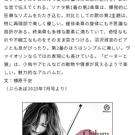
な音で伝えてくれる。ソナタ第1番の第2楽章は、爆発的に
狂暴なリズムをたたき込む。対比としての歌の第2主題は、
特に再現部で美しく優しい。緩徐楽章の旋律にも不思議な
屈折がある。終楽章も多様な要素に満ちていて、奇怪なも
のや不細工なものをそのまま突きつける。沼沢淑音のピア
ノとも息がぴったり。第2番のほうはシンプルに美しい。ヴ
ァイオリンならではの表現にも長けている。「ピーターと
狼」は、小鳥やアヒルなどの動物や情景が見えるようで楽
しい。魅力的なアルバムだ。
文：横原千史
（ぶらあぼ2023年7月号より）