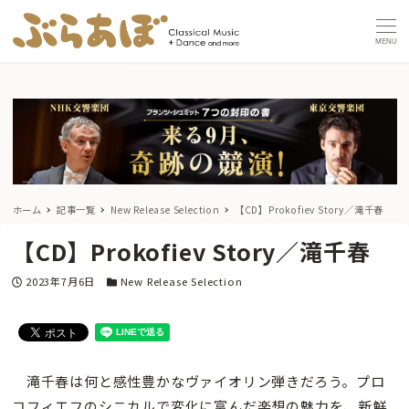
MENU
ホーム
記事一覧
New Release Selection
【CD】Prokofiev Story／滝千春
【CD】Prokofiev Story／滝千春
投稿日
カテゴリー
2023年7月6日
New Release Selection
滝千春は何と感性豊かなヴァイオリン弾きだろう。プロ
コフィエフのシニカルで変化に富んだ楽想の魅力を、新鮮