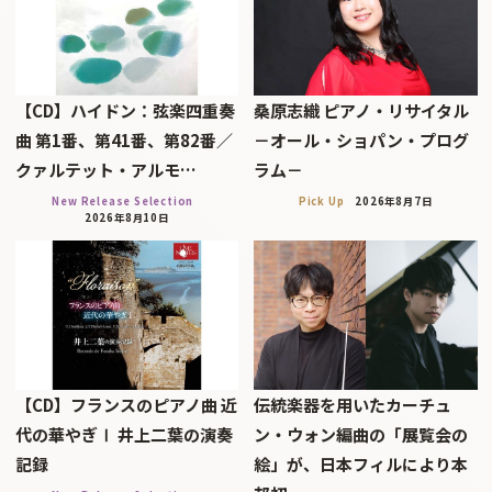
【CD】ハイドン：弦楽四重奏
桑原志織 ピアノ・リサイタル
曲 第1番、第41番、第82番／
－オール・ショパン・プログ
クァルテット・アルモ…
ラム－
New Release Selection
Pick Up
2026年8月7日
2026年8月10日
【CD】フランスのピアノ曲 近
伝統楽器を用いたカーチュ
代の華やぎⅠ 井上二葉の演奏
ン・ウォン編曲の「展覧会の
記録
絵」が、日本フィルにより本