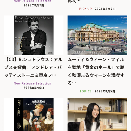
邦初…
New Release Selection
2026年8月7日
PICK UP
2026年8月7日
【CD】R.シュトラウス：アル
ムーティ＆ウィーン・フィル
プス交響曲／ アンドレア・バ
を聖地「黄金のホール」で聴
ッティストーニ＆東京フ…
く秋深まるウィーンを満喫す
る…
New Release Selection
2026年8月6日
TOPICS
2026年8月5日