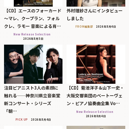
【CD】エースのフォーカード
外村理紗さんにインタビュー
～マレ、クープラン、フォル
しました
クレ、ラモー 音楽による肖…
FROM編集部
2026年8月4日
New Release Selection
2026年8月5日
注目ピアニスト3人の素顔に
【CD】菊池洋子＆山下一史・
触れる──神奈川県立音楽堂
大阪交響楽団のベートーヴェ
新コンサート・シリーズ
ン・ピアノ協奏曲全集 Vo…
「朝…
New Release Selection
2026年8月4日
PICK UP
2026年8月4日