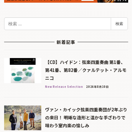
検
検索
索
新着記事
【CD】ハイドン：弦楽四重奏曲 第1番、
第41番、第82番／クァルテット・アルモ
ニコ
New Release Selection
2026年8月10日
ヴァン・カイック弦楽四重奏団が2年ぶり
の来日！ 明晰な造形と温かな手ざわりで
味わう室内楽の愉しみ