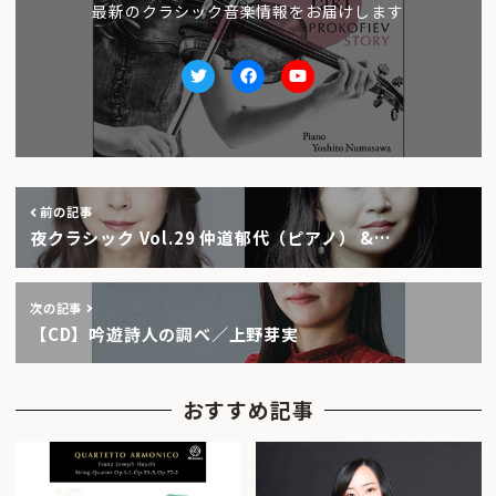
最新のクラシック音楽情報をお届けします
Twitter
facebook
Youtube
前の記事
夜クラシック Vol.29 仲道郁代（ピアノ） &…
次の記事
【CD】吟遊詩人の調べ／上野芽実
おすすめ記事