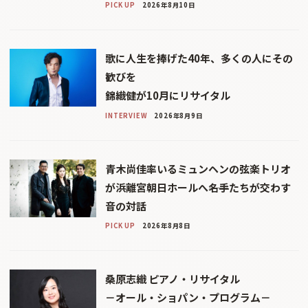
PICK UP
2026年8月10日
歌に人生を捧げた40年、多くの人にその
歓びを
錦織健が10月にリサイタル
INTERVIEW
2026年8月9日
青木尚佳率いるミュンヘンの弦楽トリオ
が浜離宮朝日ホールへ――名手たちが交わす
音の対話
PICK UP
2026年8月8日
桑原志織 ピアノ・リサイタル
－オール・ショパン・プログラム－