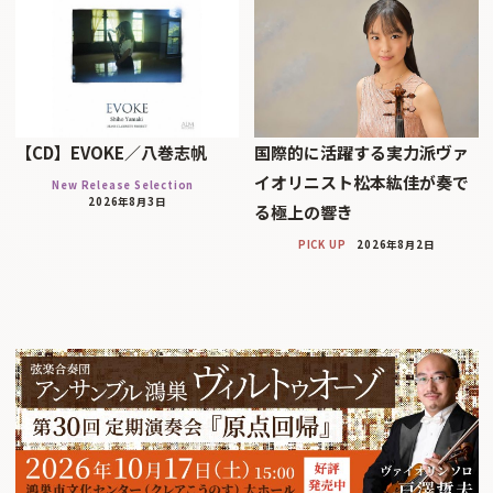
【CD】EVOKE／八巻志帆
国際的に活躍する実力派ヴァ
イオリニスト松本紘佳が奏で
New Release Selection
2026年8月3日
る極上の響き
PICK UP
2026年8月2日