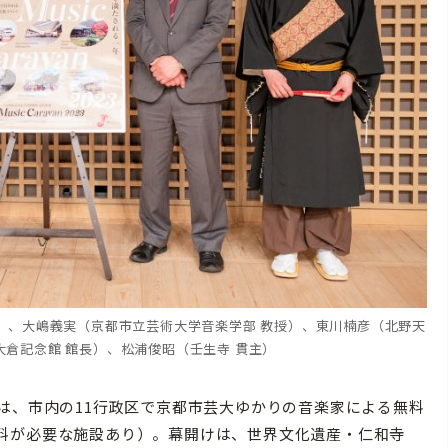
）、大嶋義実（京都市立芸術大学音楽学部 教授）、東川楠彦（北野天
大倉記念館 館長）、松浦俊昭（壬生寺 貫主）
は、市内の11行政区で京都市芸大ゆかりの音楽家による無料
料が必要な施設あり）。幕開けは、世界文化遺産・仁和寺