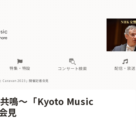
ール
（毎月更新）
東
電子版（無料・月刊）
トピックス
関西
フェスタサマーミューザKAWASAKI 2026
北海道・東北
注目公演
配布場所
インタビュー
中部
定期購読
中国・四国
CD新譜
N響＆東響 《7つ
九州・沖縄
書籍近刊
ロが推す！間違いないオーケストラコンサート
過去の特集
の先と
ブ配信スケジュール
さ
オーケストラの楽屋から
た
な
有料ライブ配信スケジュール
は
ま
や
海の向こうの音楽家
ら
わ
Aからの
載
特集・特設
配信・放送
コンサート検索
 Caravan 2023」開催記者会見
ール
（毎月更新）
東
電子版（無料・月刊）
トピックス
関西
フェスタサマーミューザKAWASAKI 2026
北海道・東北
注目公演
配布場所
インタビュー
中部
定期購読
中国・四国
CD新譜
N響＆東響 《7つ
九州・沖縄
書籍近刊
～「Kyoto Music
ロが推す！間違いないオーケストラコンサート
過去の特集
の先と
ブ配信スケジュール
さ
オーケストラの楽屋から
た
な
有料ライブ配信スケジュール
は
ま
や
海の向こうの音楽家
ら
わ
Aからの
者会見
載