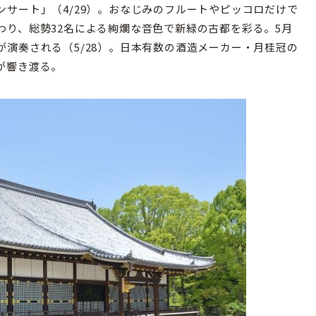
サート」（4/29）。おなじみのフルートやピッコロだけで
り、総勢32名による絢爛な音色で新緑の古都を彩る。5月
演奏される（5/28）。日本有数の酒造メーカー・月桂冠の
が響き渡る。