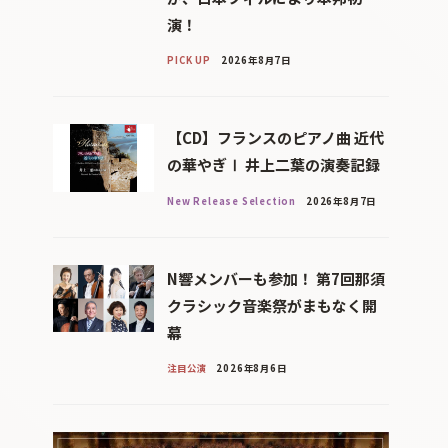
演！
PICK UP
2026年8月7日
【CD】フランスのピアノ曲 近代
の華やぎⅠ 井上二葉の演奏記録
New Release Selection
2026年8月7日
N響メンバーも参加！ 第7回那須
クラシック音楽祭がまもなく開
幕
注目公演
2026年8月6日