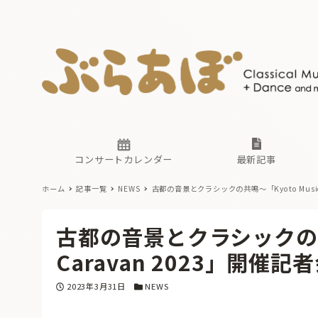
ニュース
ヤマハホ
番組一覧
東京・関
ぶらあぼ
現場のプ
古楽とそ
無料ライ
あ
か
過去の連
コンサートカレンダー
最新記事
ホーム
記事一覧
NEWS
古都の音景とクラシックの共鳴～「Kyoto Music
ニュース
ヤマハホ
番組一覧
東京・関
ぶらあぼ
古都の音景とクラシックの共鳴
現場のプ
古楽とそ
無料ライ
あ
か
Caravan 2023」開催記
過去の連
投稿日
カテゴリー
2023年3月31日
NEWS