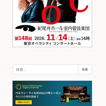
検
検索
索