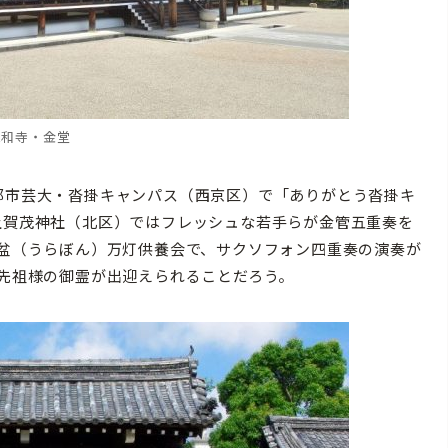
仁和寺・金堂
都市芸大・沓掛キャンパス（西京区）で「ありがとう沓掛キ
上賀茂神社（北区）ではフレッシュな若手らが金管五重奏を
蘭盆（うらぼん）万灯供養会で、サクソフォン四重奏の演奏が
ご先祖様の御霊が出迎えられることだろう。