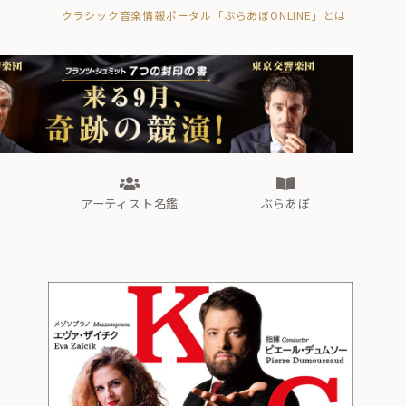
クラシック音楽情報ポータル「ぶらあぼONLINE」とは
の封印の書》
海外公演
FROM編集部
眺望
ぶらあぼブラス！
フォルテピアノ・オデッセイ
アーティスト名鑑
ぶらあぼ
の封印の書》
海外公演
FROM編集部
眺望
ぶらあぼブラス！
フォルテピアノ・オデッセイ