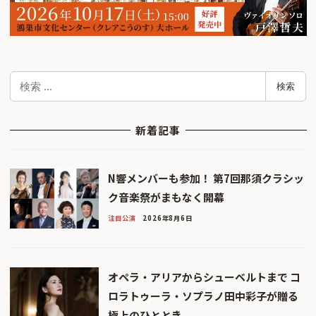
検
検索
索
新着記事
N響メンバーも参加！ 第7回那須クラシッ
ク音楽祭がまもなく開幕
注目公演
2026年8月6日
オペラ・アリアからシューベルトまで コ
ロラトゥーラ・ソプラノ田中彩子が贈る
極上のひととき