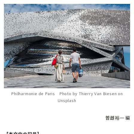
Philharmonie de Paris Photo by Thierry Van Biesen on
Unsplash
曽雌裕一 編
【本文中の記号】