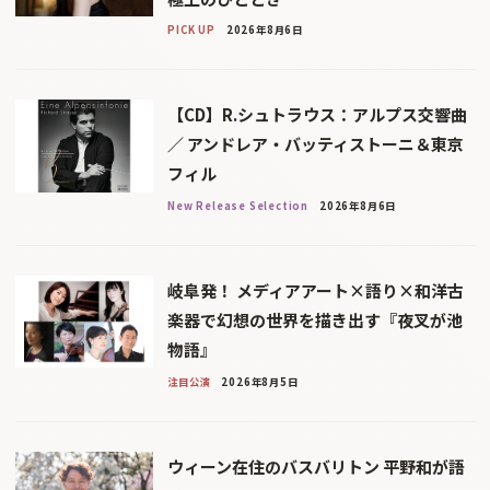
PICK UP
2026年8月6日
【CD】R.シュトラウス：アルプス交響曲
／ アンドレア・バッティストーニ＆東京
フィル
New Release Selection
2026年8月6日
岐阜発！ メディアアート×語り×和洋古
楽器で幻想の世界を描き出す『夜叉が池
物語』
注目公演
2026年8月5日
ウィーン在住のバスバリトン 平野和が語