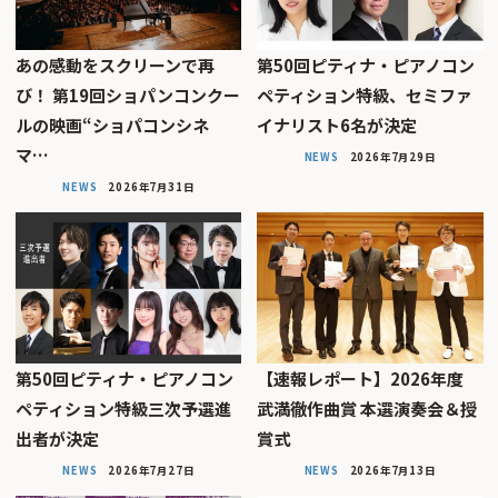
あの感動をスクリーンで再
第50回ピティナ・ピアノコン
び！ 第19回ショパンコンクー
ペティション特級、セミファ
ルの映画“ショパコンシネ
イナリスト6名が決定
マ…
NEWS
2026年7月29日
NEWS
2026年7月31日
第50回ピティナ・ピアノコン
【速報レポート】2026年度
ペティション特級三次予選進
武満徹作曲賞 本選演奏会＆授
出者が決定
賞式
NEWS
2026年7月27日
NEWS
2026年7月13日