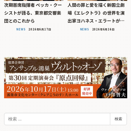
次期首席指揮者 ペッカ・クー
人間の罪と愛を描く――新国立劇
シストが語る、東京都交響楽
場《エレクトラ》の世界を演
団とのこれから
出家ヨハネス・エラートが…
NEWS
2026年6月17日
NEWS
2026年6月16日
検
検索
索