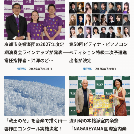
京都市交響楽団の2027年度定
第50回ピティナ・ピアノコン
期演奏会ラインナップが発表――
ペティション特級二次予選進
常任指揮者・沖澤のど…
出者が決定
NEWS
2026年7月10日
NEWS
2026年7月9日
「蔵王の冬」を音楽で描く――山
流山発の本格派室内楽祭
響作曲コンクール実施決定！
「NAGAREYAMA 国際室内楽