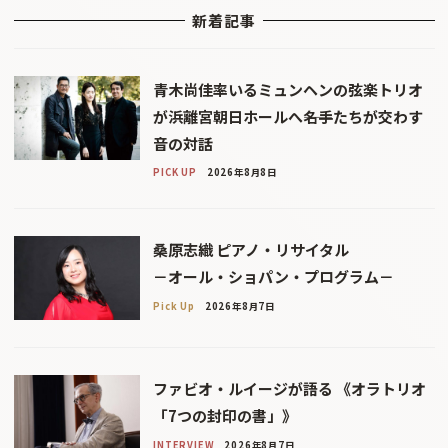
新着記事
青木尚佳率いるミュンヘンの弦楽トリオ
が浜離宮朝日ホールへ――名手たちが交わす
音の対話
PICK UP
2026年8月8日
桑原志織 ピアノ・リサイタル
－オール・ショパン・プログラム－
Pick Up
2026年8月7日
ファビオ・ルイージが語る 《オラトリオ
「7つの封印の書」》
INTERVIEW
2026年8月7日