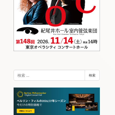
検
検索
索