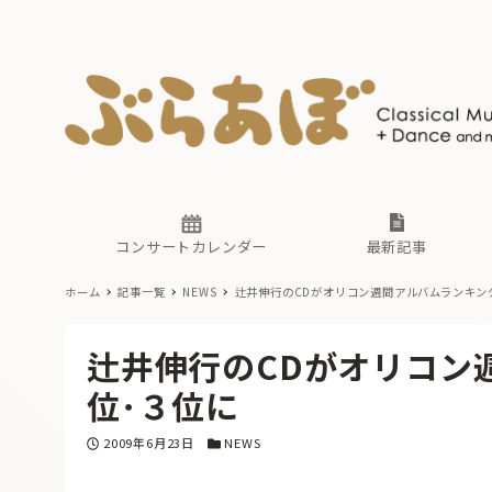
ニュース
ヤマハホ
番組一覧
東京・関
ぶらあぼ
現場のプ
古楽とそ
無料ライ
あ
か
過去の連
コンサートカレンダー
最新記事
ホーム
記事一覧
NEWS
辻井伸行のCDがオリコン週間アルバムランキン
ニュース
ヤマハホ
番組一覧
東京・関
ぶらあぼ
辻井伸行のCDがオリコン
現場のプ
古楽とそ
無料ライ
あ
か
位･３位に
過去の連
投稿日
カテゴリー
2009年6月23日
NEWS