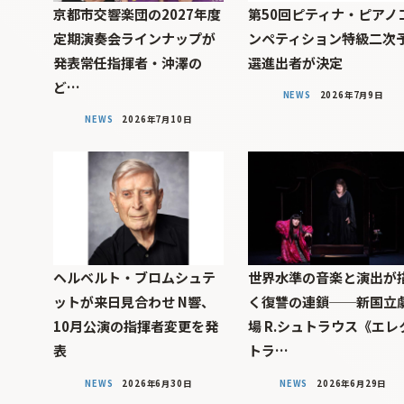
京都市交響楽団の2027年度
第50回ピティナ・ピアノ
定期演奏会ラインナップが
ンペティション特級二次
発表――常任指揮者・沖澤の
選進出者が決定
ど…
NEWS
2026年7月9日
NEWS
2026年7月10日
ヘルベルト・ブロムシュテ
世界水準の音楽と演出が
ットが来日見合わせ N響、
く復讐の連鎖──新国立
10月公演の指揮者変更を発
場 R.シュトラウス《エレ
表
トラ…
NEWS
2026年6月30日
NEWS
2026年6月29日