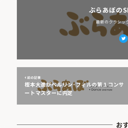
ぶらあぼのS
最新のクラシッ
Tw
前の記事
樫本大進がベルリン･フィルの第１コンサ
ートマスターに内定
お