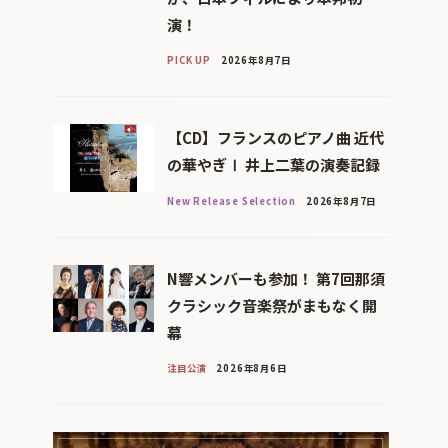
演！
PICK UP
2026年8月7日
【CD】フランスのピアノ曲 近代
の華やぎⅠ 井上二葉の演奏記録
New Release Selection
2026年8月7日
N響メンバーも参加！ 第7回那須
クラシック音楽祭がまもなく開
幕
注目公演
2026年8月6日