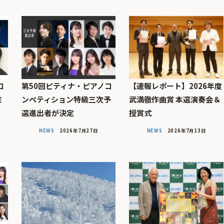
コ
第50回ピティナ・ピアノコ
【速報レポート】2026年度
ミ
ンペティション特級三次予
武満徹作曲賞 本選演奏会＆
定
選進出者が決定
授賞式
NEWS
2026年7月27日
NEWS
2026年7月13日