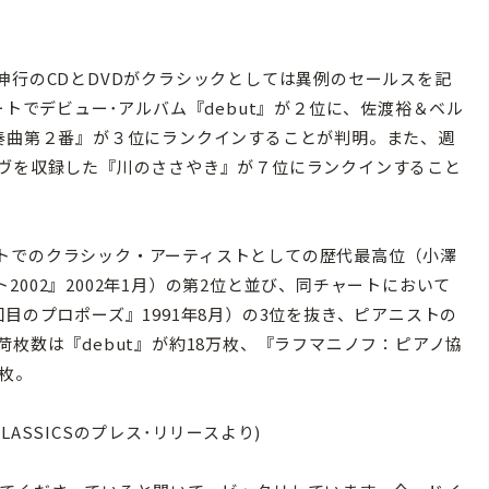
行のCDとDVDがクラシックとしては異例のセールスを記
ートでデビュー･アルバム『debut』が２位に、佐渡裕＆ベル
協奏曲第２番』が３位にランクインすることが判明。また、週
イヴを収録した『川のささやき』が７位にランクインすること
トでのクラシック・アーティストとしての歴代最高位（小澤
002』2002年1月）の第2位と並び、同チャートにおいて
目のプロポーズ』1991年8月）の3位を抜き、ピアニストの
枚数は『debut』が約18万枚、『ラフマニノフ：ピアノ協
万枚。
CLASSICSのプレス･リリースより)