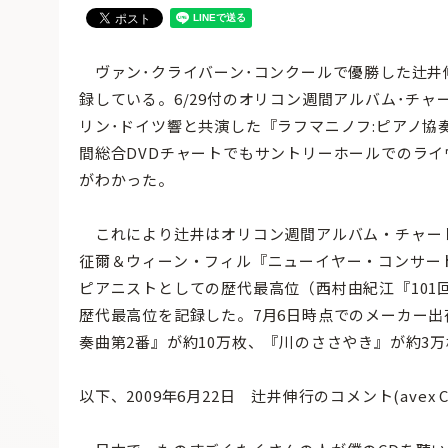
ヴァン･クライバーン･コンクールで優勝した辻井伸
録している。6/29付のオリコン週間アルバム･チャ
リン･ドイツ響と共演した『ラフマニノフ:ピアノ
間総合DVDチャートでもサントリーホールでのラ
がわかった。
これにより辻井はオリコン週間アルバム・チャー
征爾＆ウィーン・フィル『ニューイヤー・コンサート2
ピアニストとしての歴代最高位（西村由紀江『101回
歴代最高位を記録した。7月6日時点でのメーカー出荷
奏曲第2番』が約10万枚、『川のささやき』が約3
以下、2009年6月22日 辻井伸行のコメント(avex 