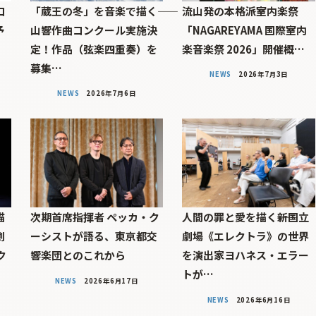
コ
「蔵王の冬」を音楽で描く――
流山発の本格派室内楽祭
予
山響作曲コンクール実施決
「NAGAREYAMA 国際室内
定！作品（弦楽四重奏）を
楽音楽祭 2026」開催概…
募集…
NEWS
2026年7月3日
NEWS
2026年7月6日
描
次期首席指揮者 ペッカ・ク
人間の罪と愛を描く――新国立
劇
ーシストが語る、東京都交
劇場《エレクトラ》の世界
ク
響楽団とのこれから
を演出家ヨハネス・エラー
トが…
NEWS
2026年6月17日
NEWS
2026年6月16日