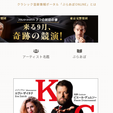
クラシック音楽情報ポータル「ぶらあぼONLINE」とは
の封印の書》
海外公演
FROM編集部
眺望
ぶらあぼブラス！
フォルテピアノ・オデッセイ
アーティスト名鑑
ぶらあぼ
の封印の書》
海外公演
FROM編集部
眺望
ぶらあぼブラス！
フォルテピアノ・オデッセイ