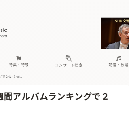
ール
（毎月更新）
東
電子版（無料・月刊）
トピックス
関西
フェスタサマーミューザKAWASAKI 2026
北海道・東北
注目公演
配布場所
インタビュー
中部
定期購読
中国・四国
CD新譜
N響＆東響 《7つ
九州・沖縄
書籍近刊
ロが推す！間違いないオーケストラコンサート
過去の特集
の先と
ブ配信スケジュール
さ
オーケストラの楽屋から
た
な
有料ライブ配信スケジュール
は
ま
や
海の向こうの音楽家
ら
わ
Aからの
載
特集・特設
配信・放送
コンサート検索
グで２位･３位に
ール
（毎月更新）
東
電子版（無料・月刊）
トピックス
関西
フェスタサマーミューザKAWASAKI 2026
北海道・東北
注目公演
配布場所
インタビュー
中部
定期購読
中国・四国
CD新譜
N響＆東響 《7つ
九州・沖縄
書籍近刊
週間アルバムランキングで２
ロが推す！間違いないオーケストラコンサート
過去の特集
の先と
ブ配信スケジュール
さ
オーケストラの楽屋から
た
な
有料ライブ配信スケジュール
は
ま
や
海の向こうの音楽家
ら
わ
Aからの
載