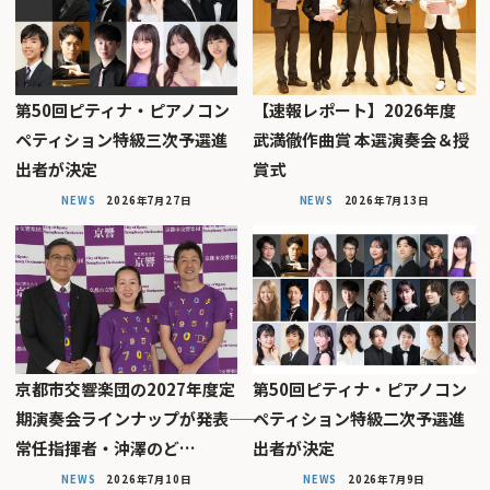
第50回ピティナ・ピアノコン
【速報レポート】2026年度
ペティション特級三次予選進
武満徹作曲賞 本選演奏会＆授
出者が決定
賞式
NEWS
2026年7月27日
NEWS
2026年7月13日
京都市交響楽団の2027年度定
第50回ピティナ・ピアノコン
期演奏会ラインナップが発表――
ペティション特級二次予選進
常任指揮者・沖澤のど…
出者が決定
NEWS
2026年7月10日
NEWS
2026年7月9日