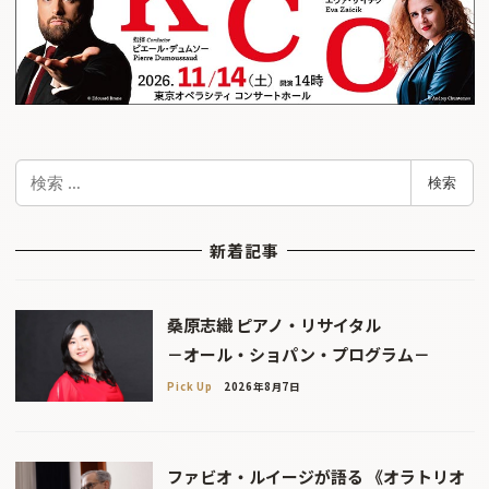
検
検索
索
新着記事
桑原志織 ピアノ・リサイタル
－オール・ショパン・プログラム－
Pick Up
2026年8月7日
ファビオ・ルイージが語る 《オラトリオ