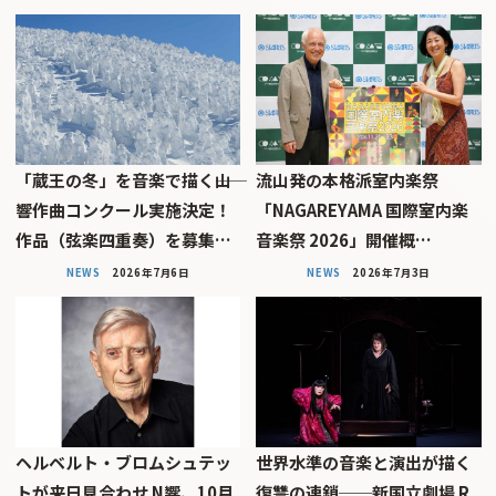
「蔵王の冬」を音楽で描く――山
流山発の本格派室内楽祭
響作曲コンクール実施決定！
「NAGAREYAMA 国際室内楽
作品（弦楽四重奏）を募集…
音楽祭 2026」開催概…
NEWS
2026年7月6日
NEWS
2026年7月3日
ヘルベルト・ブロムシュテッ
世界水準の音楽と演出が描く
トが来日見合わせ N響、10月
復讐の連鎖──新国立劇場 R.