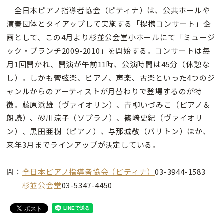
全日本ピアノ指導者協会（ピティナ）は、公共ホールや
演奏団体とタイアップして実施する「提携コンサート」企
画として、この4月より杉並公会堂小ホールにて「ミュージ
ック・ブランチ2009-2010」を開始する。コンサートは毎
月1回開かれ、開演が午前11時、公演時間は45分（休憩な
し）。しかも管弦楽、ピアノ、声楽、古楽といった4つのジ
ャンルからのアーティストが月替わりで登場するのが特
徴。藤原浜雄（ヴァイオリン）、青柳いづみこ（ピアノ＆
朗読）、砂川涼子（ソプラノ）、篠崎史紀（ヴァイオリ
ン）、黒田亜樹（ピアノ）、与那城敬（バリトン）ほか、
来年3月までラインアップが決定している。
問：
全日本ピアノ指導者協会（ピティナ）
03-3944-1583
杉並公会堂
03-5347-4450