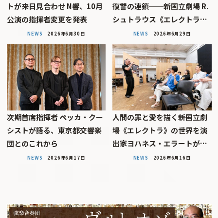
トが来日見合わせ N響、10月
復讐の連鎖──新国立劇場 R.
公演の指揮者変更を発表
シュトラウス《エレクトラ…
NEWS
2026年6月30日
NEWS
2026年6月29日
次期首席指揮者 ペッカ・クー
人間の罪と愛を描く――新国立劇
シストが語る、東京都交響楽
場《エレクトラ》の世界を演
団とのこれから
出家ヨハネス・エラートが…
NEWS
2026年6月17日
NEWS
2026年6月16日