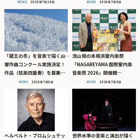
NEWS
2026年7月10日
NEWS
2026年7月9日
「蔵王の冬」を音楽で描く――山
流山発の本格派室内楽祭
響作曲コンクール実施決定！
「NAGAREYAMA 国際室内楽
作品（弦楽四重奏）を募集…
音楽祭 2026」開催概…
NEWS
2026年7月6日
NEWS
2026年7月3日
ヘルベルト・ブロムシュテッ
世界水準の音楽と演出が描く