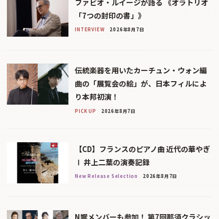
ファビオ・ルイージが語る 《オラトリオ
「7つの封印の書」》
INTERVIEW
2026年8月7日
伝統楽器を用いたカーチュン・ウォン編
曲の「展覧会の絵」が、日本フィルによ
り本邦初演！
PICK UP
2026年8月7日
【CD】フランスのピアノ曲 近代の華やぎ
Ⅰ 井上二葉の演奏記録
New Release Selection
2026年8月7日
N響メンバーも参加！ 第7回那須クラシッ