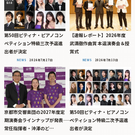
第50回ピティナ・ピアノコン
【速報レポート】2026年度
ペティション特級三次予選進
武満徹作曲賞 本選演奏会＆授
出者が決定
賞式
NEWS
2026年7月27日
NEWS
2026年7月13日
京都市交響楽団の2027年度定
第50回ピティナ・ピアノコン
期演奏会ラインナップが発表――
ペティション特級二次予選進
常任指揮者・沖澤のど…
出者が決定