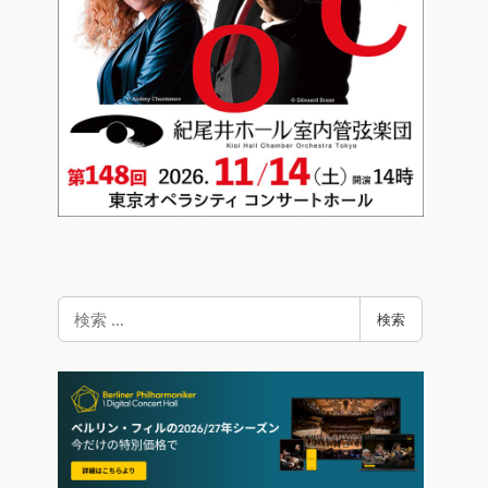
検
検索
索