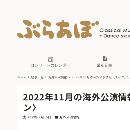
ニュース
ヤマハホ
番組一覧
東京・関
ぶらあぼ
現場のプ
古楽とそ
無料ライ
あ
か
過去の連
コンサートカレンダー
最新記事
ホーム
記事一覧
海外公演情報
2022年11月の海外公演情報〈スイス/
ニュース
ヤマハホ
番組一覧
東京・関
ぶらあぼ
2022年11月の海外公演
現場のプ
古楽とそ
無料ライ
あ
か
ン〉
過去の連
投稿日
カテゴリー
2022年7月15日
海外公演情報