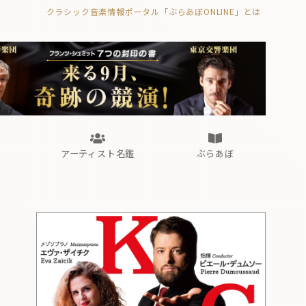
クラシック音楽情報ポータル「ぶらあぼONLINE」とは
の封印の書》
海外公演
FROM編集部
眺望
ぶらあぼブラス！
フォルテピアノ・オデッセイ
アーティスト名鑑
ぶらあぼ
の封印の書》
海外公演
FROM編集部
眺望
ぶらあぼブラス！
フォルテピアノ・オデッセイ