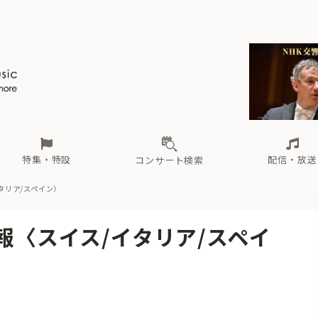
ール
（毎月更新）
東
電子版（無料・月刊）
トピックス
関西
フェスタサマーミューザKAWASAKI 2026
北海道・東北
注目公演
配布場所
インタビュー
中部
定期購読
中国・四国
CD新譜
N響＆東響 《7つ
九州・沖縄
書籍近刊
ロが推す！間違いないオーケストラコンサート
過去の特集
の先と
ブ配信スケジュール
さ
オーケストラの楽屋から
た
な
有料ライブ配信スケジュール
は
ま
や
海の向こうの音楽家
ら
わ
Aからの
載
特集・特設
配信・放送
コンサート検索
イタリア/スペイン〉
ール
（毎月更新）
東
電子版（無料・月刊）
トピックス
関西
フェスタサマーミューザKAWASAKI 2026
北海道・東北
注目公演
配布場所
インタビュー
中部
定期購読
中国・四国
CD新譜
N響＆東響 《7つ
九州・沖縄
書籍近刊
情報〈スイス/イタリア/スペイ
ロが推す！間違いないオーケストラコンサート
過去の特集
の先と
ブ配信スケジュール
さ
オーケストラの楽屋から
た
な
有料ライブ配信スケジュール
は
ま
や
海の向こうの音楽家
ら
わ
Aからの
載