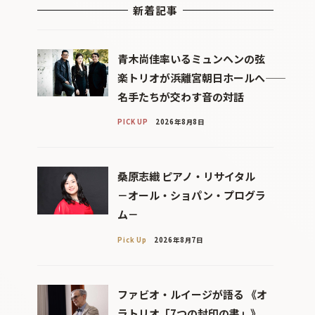
新着記事
青木尚佳率いるミュンヘンの弦
楽トリオが浜離宮朝日ホールへ――
名手たちが交わす音の対話
PICK UP
2026年8月8日
桑原志織 ピアノ・リサイタル
－オール・ショパン・プログラ
ム－
Pick Up
2026年8月7日
ファビオ・ルイージが語る 《オ
ラトリオ「7つの封印の書」》