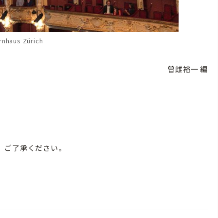
nhaus Zürich
曽雌裕一 編
。ご了承ください。