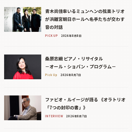
青木尚佳率いるミュンヘンの弦楽トリオ
が浜離宮朝日ホールへ――名手たちが交わす
音の対話
PICK UP
2026年8月8日
桑原志織 ピアノ・リサイタル
－オール・ショパン・プログラム－
Pick Up
2026年8月7日
ファビオ・ルイージが語る 《オラトリオ
「7つの封印の書」》
INTERVIEW
2026年8月7日