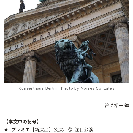
Konzerthaus Berlin Photo by Moises Gonzalez
曽雌裕一 編
【本文中の記号】
★=プレミエ［新演出］公演、◎=注目公演