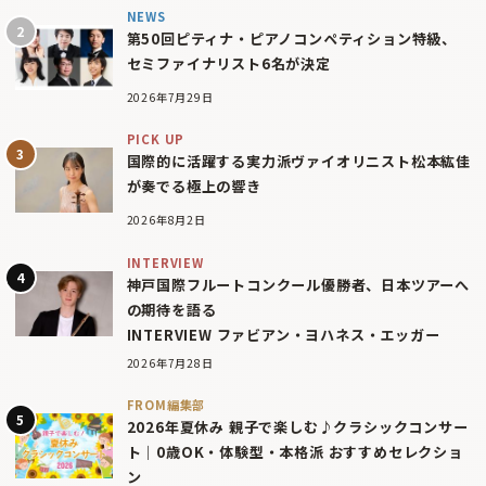
NEWS
第50回ピティナ・ピアノコンペティション特級、
セミファイナリスト6名が決定
2026年7月29日
PICK UP
国際的に活躍する実力派ヴァイオリニスト松本紘佳
が奏でる極上の響き
2026年8月2日
INTERVIEW
神戸国際フルートコンクール優勝者、日本ツアーへ
の期待を語る
INTERVIEW ファビアン・ヨハネス・エッガー
2026年7月28日
FROM編集部
2026年夏休み 親子で楽しむ♪クラシックコンサー
ト｜0歳OK・体験型・本格派 おすすめセレクショ
ン