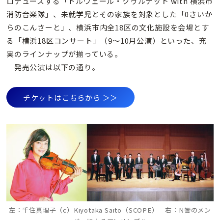
ロデュースする「トルヴェール・クヮルテット with 横浜市
消防音楽隊」、未就学児とその家族を対象とした「0さいか
らのこんさーと」、横浜市内全18区の文化施設を会場とす
る「横浜18区コンサート」（9〜10月公演）といった、充
実のラインナップが揃っている。
発売公演は以下の通り。
チケットはこちらから ＞＞
左：千住真理子（c）Kiyotaka Saito（SCOPE） 右：N響のメン