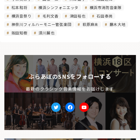
松本和将
横浜シンフォニエッタ
横浜市消防音楽隊
横浜音祭り
毛利文香
津田裕也
石田泰尚
神奈川フィルハーモニー管弦楽団
萩原麻未
藤木大地
阪田知樹
須川展也
ぶらあぼのSNSをフォローする
最新のクラシック音楽情報をお届けします
Twitter
facebook
Youtube