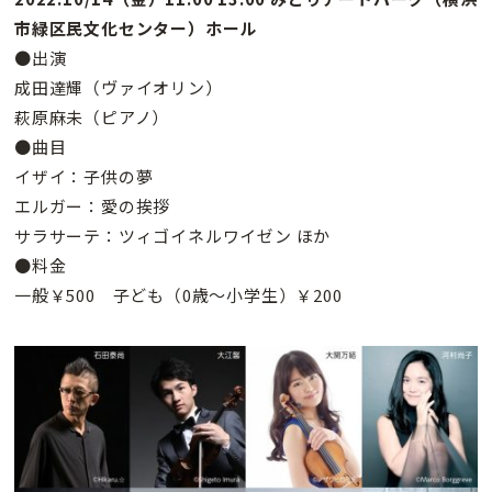
市緑区民文化センター）ホール
●出演
成田達輝（ヴァイオリン）
萩原麻未（ピアノ）
●曲目
イザイ：子供の夢
エルガー：愛の挨拶
サラサーテ：ツィゴイネルワイゼン ほか
●料金
一般￥500 子ども（0歳～小学生）￥200