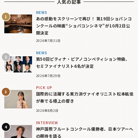
人気の記事
NEWS
あの感動をスクリーンで再び！ 第19回ショパンコ
ンクールの映画“ショパコンシネマ”が10月2日公
開決定
2026年7月31日
NEWS
第50回ピティナ・ピアノコンペティション特級、
セミファイナリスト6名が決定
2026年7月29日
PICK UP
国際的に活躍する実力派ヴァイオリニスト松本紘佳
が奏でる極上の響き
2026年8月2日
INTERVIEW
神戸国際フルートコンクール優勝者、日本ツアーへ
の期待を語る