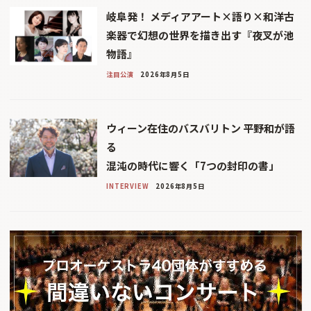
岐阜発！ メディアアート×語り×和洋古
楽器で幻想の世界を描き出す『夜叉が池
物語』
注目公演
2026年8月5日
ウィーン在住のバスバリトン 平野和が語
る
混沌の時代に響く「7つの封印の書」
INTERVIEW
2026年8月5日