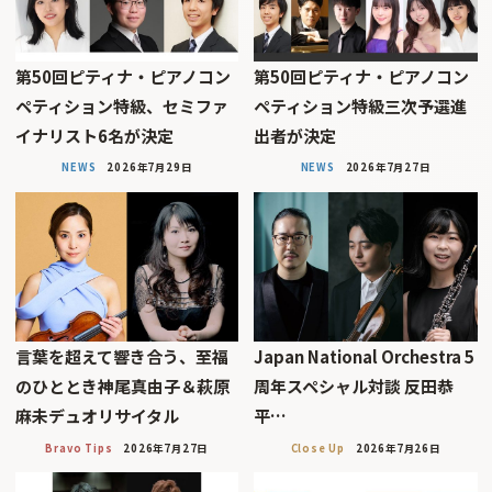
第50回ピティナ・ピアノコン
第50回ピティナ・ピアノコン
ペティション特級、セミファ
ペティション特級三次予選進
イナリスト6名が決定
出者が決定
NEWS
2026年7月29日
NEWS
2026年7月27日
言葉を超えて響き合う、至福
Japan National Orchestra 5
のひととき神尾真由子＆萩原
周年スペシャル対談 反田恭
麻未デュオリサイタル
平…
Bravo Tips
2026年7月27日
Close Up
2026年7月26日