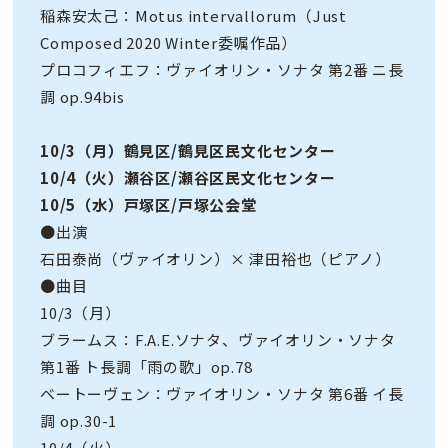
稲森安太己：Motus intervallorum（Just
Composed 2020 Winter委嘱作品）
プロコフィエフ：ヴァイオリン・ソナタ 第2番 ニ長
調 op.94bis
10/3（月）鶴見区/鶴見区民文化センター
10/4（火）瀬谷区/瀬谷区民文化センター
10/5（水）戸塚区/戸塚公会堂
●出演
石田泰尚（ヴァイオリン）× 津田裕也（ピアノ）
●曲目
10/3（月）
ブラームス：F.A.E.ソナタ、ヴァイオリン・ソナタ
第1番 ト長調「雨の歌」op.78
ベートーヴェン：ヴァイオリン・ソナタ 第6番 イ長
調 op.30-1
10/4（火）