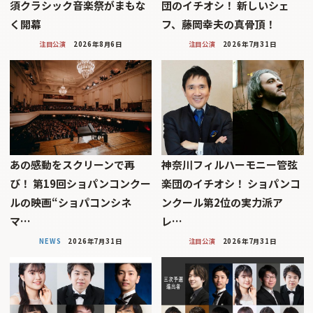
須クラシック音楽祭がまもな
団のイチオシ！ 新しいシェ
く開幕
フ、藤岡幸夫の真骨頂！
注目公演
2026年8月6日
注目公演
2026年7月31日
あの感動をスクリーンで再
神奈川フィルハーモニー管弦
び！ 第19回ショパンコンクー
楽団のイチオシ！ ショパンコ
ルの映画“ショパコンシネ
ンクール第2位の実力派ア
マ…
レ…
NEWS
2026年7月31日
注目公演
2026年7月31日