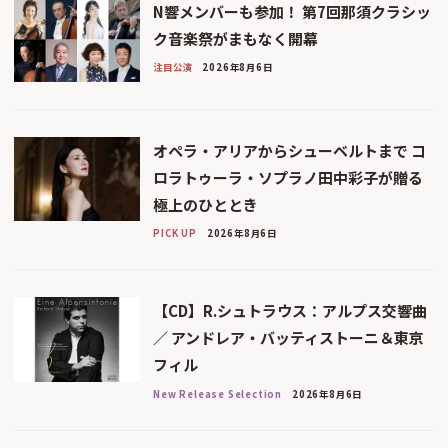
N響メンバーも参加！ 第7回那須クラシッ
ク音楽祭がまもなく開幕
注目公演
2026年8月6日
オペラ・アリアからシューベルトまで コ
ロラトゥーラ・ソプラノ田中彩子が贈る
極上のひととき
PICK UP
2026年8月6日
【CD】R.シュトラウス：アルプス交響曲
／ アンドレア・バッティストーニ＆東京
フィル
New Release Selection
2026年8月6日