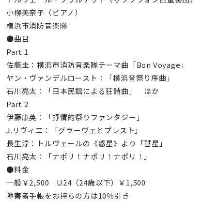
小柳美奈子（ピアノ）
横浜市消防音楽隊
●曲目
Part 1
佐藤圭：横浜市消防音楽隊テーマ曲「Bon Voyage」
ヤン・ヴァンデルロースト：「横浜音祭り序曲」
石川亮太：「日本民謡による狂詩曲」 ほか
Part 2
伊藤康英：「抒情的祭りファンタジー」
J.リヴィエ：「グラーヴェとプレスト」
長生淳：トルヴェールの《惑星》より「彗星」
石川亮太：「ナポリ！ナポリ！ナポリ！」
●料金
一般￥2,500 U24（24歳以下）￥1,500
障害者手帳をお持ちの方は10％引き