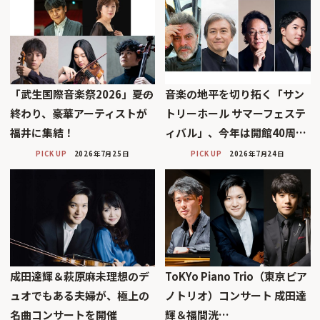
「武生国際音楽祭2026」――夏の
音楽の地平を切り拓く「サン
終わり、豪華アーティストが
トリーホール サマーフェステ
福井に集結！
ィバル」、今年は開館40周…
PICK UP
2026年7月25日
PICK UP
2026年7月24日
成田達輝＆萩原麻未理想のデ
ToKYo Piano Trio（東京ピア
ュオでもある夫婦が、極上の
ノトリオ）コンサート 成田達
名曲コンサートを開催
輝＆福間洸…