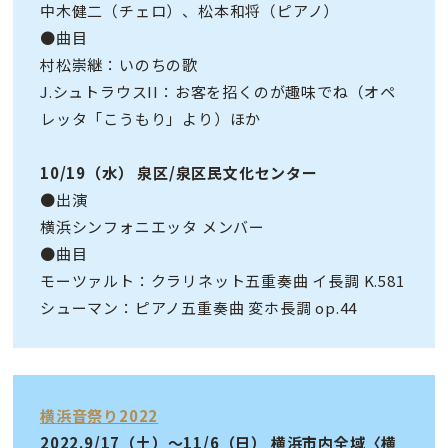
中木健二（チェロ）、松本和将（ピアノ）
●曲目
村松崇継：いのちの歌
J.シュトラウスII：お客を招くのが趣味でね（オペ
レッタ「こうもり」より）ほか
10/19（水） 泉区/泉区民文化センター
●出演
横浜シンフォニエッタ メンバー
●曲目
モーツァルト：クラリネット五重奏曲 イ長調 K.581
シューマン：ピアノ五重奏曲 変ホ長調 op.44
横浜音祭り2022
2022.9/17（土）〜11/6（日） 横浜市内全域〈横