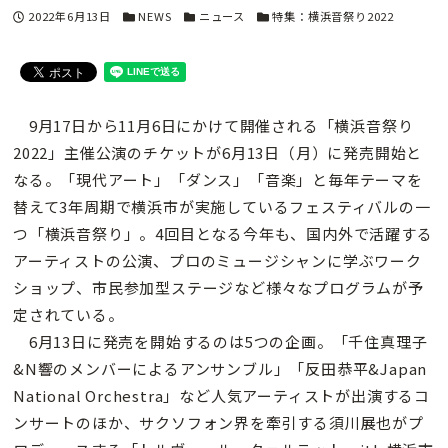
投稿日
カテゴリー
カテゴリー
カテゴリー
2022年6月13日
NEWS
ニュース
特集：横浜音祭り2022
9月17日から11月6日にかけて開催される「横浜音祭り
2022」主催公演のチケットが6月13日（月）に発売開始と
なる。「現代アート」「ダンス」「音楽」と毎年テーマを
替えて3年周期で横浜市が実施しているフェスティバルの一
つ「横浜音祭り」。4回目となる今年も、国内外で活躍する
アーティストの公演、プロのミュージシャンに学ぶワーク
ショップ、市民参加型ステージなど様々なプログラムが予
定されている。
6月13日に発売を開始するのは5つの企画。「千住真理子
&N響のメンバーによるアンサンブル」「反田恭平&Japan
National Orchestra」など人気アーティストが出演するコ
ンサートのほか、サクソフォン界を牽引する須川展也がプ