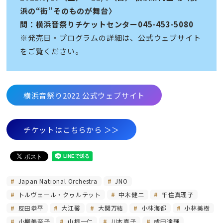
浜の“街”そのものが舞台〉
問：横浜音祭りチケットセンター045-453-5080
※発売日・プログラムの詳細は、公式ウェブサイト
をご覧ください。
横浜音祭り2022 公式ウェブサイト
チケットはこちらから ＞＞
Japan National Orchestra
JNO
トルヴェール・クヮルテット
中木健二
千住真理子
反田恭平
大江馨
大関万結
小林海都
小林美樹
小柳美奈子
山根一仁
川本嘉子
成田達輝