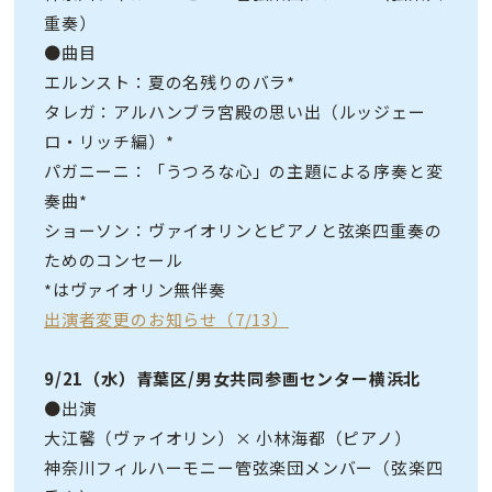
重奏）
●曲目
エルンスト：夏の名残りのバラ*
タレガ：アルハンブラ宮殿の思い出（ルッジェー
ロ・リッチ編）*
パガニーニ：「うつろな心」の主題による序奏と変
奏曲*
ショーソン：ヴァイオリンとピアノと弦楽四重奏の
ためのコンセール
*はヴァイオリン無伴奏
出演者変更のお知らせ（7/13）
9/21（水）青葉区/男女共同参画センター横浜北
●出演
大江馨（ヴァイオリン）× 小林海都（ピアノ）
神奈川フィルハーモニー管弦楽団メンバー（弦楽四