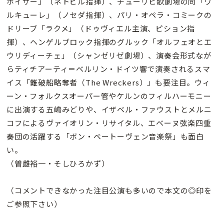
ホイザー」（ネトピル指揮）、チューリヒ歌劇場の同「ワ
ルキューレ」（ノセダ指揮）、パリ・オペラ・コミークの
ドリーブ「ラクメ」（ドゥヴィエル主演、ピション指
揮）、ヘンゲルブロック指揮のグルック「オルフェオとエ
ウリディーチェ」（シャンゼリゼ劇場）、演奏会形式なが
らティチアーティ＝ベルリン・ドイツ響で演奏されるスマ
イス「難破船略奪者（The Wreckers）」も要注目。ウィ
ーン・フォルクスオーパー管やケルンのフィルハーモニー
に出演する五嶋みどりや、イザベル・ファウストとメルニ
コフによるヴァイオリン・リサイタル、エベーヌ弦楽四重
奏団の活躍する「ボン・ベートーヴェン音楽祭」も面白
い。
（曽雌裕一・そしひろかず）
（コメントできなかった注目公演も多いので本文の◎印を
ご参照下さい）