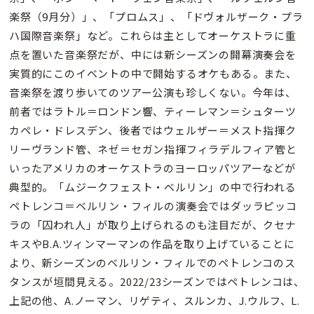
楽祭（9月分）」、「プロムス」、「ドヴォルザーク・プラ
ハ国際音楽祭」など。これらは主としてオーケストラに重
点を置いた音楽祭だが、中には新シーズンの開幕演奏会を
実質的にこのイベントの中で開始するオケもある。また、
音楽祭を渡り歩いてのツアー公演も珍しくない。今年は、
前者ではラトル＝ロンドン響、ティーレマン＝シュターツ
カペレ・ドレスデン、後者ではウェルザー＝メスト指揮ク
リーヴランド管、ネゼ＝セガン指揮フィラデルフィア管と
いったアメリカのオーケストラのヨーロッパツアーなどが
典型的。「ムジークフェスト・ベルリン」の中で行われる
ペトレンコ＝ベルリン・フィルの演奏会ではダッラピッコ
ラの「囚われ人」が取り上げられるのも注目だが、クセナ
キスやB.A.ツィンマーマンの作品を取り上げていることに
より、新シーズンのベルリン・フィルでのペトレンコのス
タンスが垣間見える。2022/23シーズンではペトレンコは、
上記の他、A.ノーマン、リゲティ、スルンカ、J.ウルフ、L.