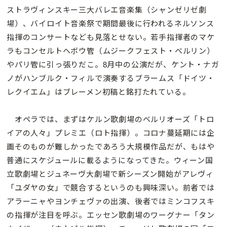
ストラヴィンスキー三大バレエ音楽集（シャンゼリゼ劇
場）、バイロイト音楽祭で期間最後に行われるネルソンス
指揮のコンサートなども見落とせない。若手指揮者のマケ
ラもコンセルトヘボウ管（ムジークフェスト・ベルリン）
やパリ管に引っ張りだこ。8月中の公演だが、ケント・ナガ
ノがハンブルク・フィルで演奏するブラームス「ドイツ・
レクイエム」はブレーメン初稿と銘打たれている。
オペラでは、まずはケルン歌劇場のベルリオーズ「トロ
イアの人々」プレミエ（ロト指揮）。コロナ蔓延期には企
画そのものが難しかったであろう大規模作品だが、もはや
普通にスケジュールに載るようになってきた。ウィーン国
立歌劇場とジュネーヴ大劇場で新シーズン開始がアレヴィ
「ユダヤの女」で競合するというのも興味深い。前者では
アラーニャやヨンチェヴァの出演、後者ではミンコフスキ
の指揮が注目を呼ぶ。エッセン歌劇場のワーグナー「タン