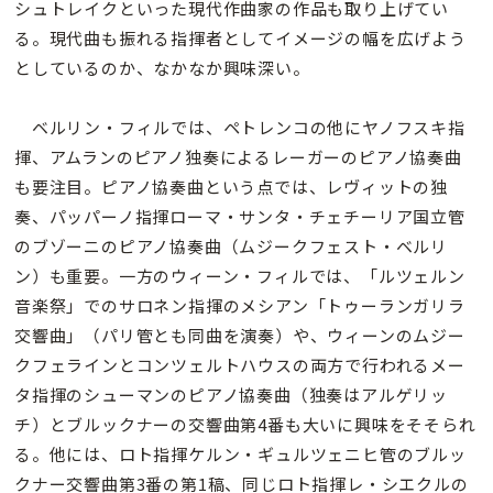
シュトレイクといった現代作曲家の作品も取り上げてい
る。現代曲も振れる指揮者としてイメージの幅を広げよう
としているのか、なかなか興味深い。
ベルリン・フィルでは、ペトレンコの他にヤノフスキ指
揮、アムランのピアノ独奏によるレーガーのピアノ協奏曲
も要注目。ピアノ協奏曲という点では、レヴィットの独
奏、パッパーノ指揮ローマ・サンタ・チェチーリア国立管
のブゾーニのピアノ協奏曲（ムジークフェスト・ベルリ
ン）も重要。一方のウィーン・フィルでは、「ルツェルン
音楽祭」でのサロネン指揮のメシアン「トゥーランガリラ
交響曲」（パリ管とも同曲を演奏）や、ウィーンのムジー
クフェラインとコンツェルトハウスの両方で行われるメー
タ指揮のシューマンのピアノ協奏曲（独奏はアルゲリッ
チ）とブルックナーの交響曲第4番も大いに興味をそそられ
る。他には、ロト指揮ケルン・ギュルツェニヒ管のブルッ
クナー交響曲第3番の第1稿、同じロト指揮レ・シエクルの