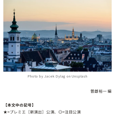
Photo by Jacek Dylag on Unsplash
曽雌裕一 編
【本文中の記号】
★=プレミエ［新演出］公演、◎=注目公演