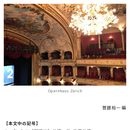
Opernhaus Zürich
曽雌裕一 編
【本文中の記号】