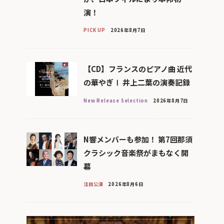
演！
PICK UP
2026年8月7日
【CD】フランスのピアノ曲 近代
の華やぎⅠ 井上二葉の演奏記録
New Release Selection
2026年8月7日
N響メンバーも参加！ 第7回那須
クラシック音楽祭がまもなく開
幕
注目公演
2026年8月6日