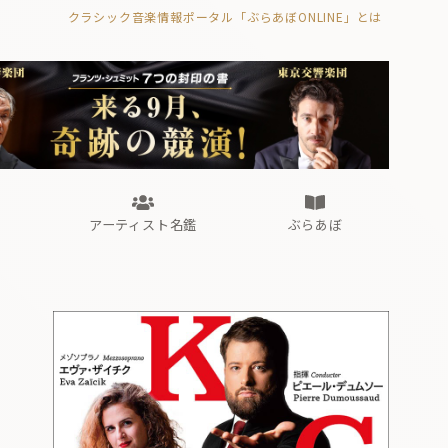
クラシック音楽情報ポータル「ぶらあぼONLINE」とは
の封印の書》
海外公演
FROM編集部
眺望
ぶらあぼブラス！
フォルテピアノ・オデッセイ
アーティスト名鑑
ぶらあぼ
の封印の書》
海外公演
FROM編集部
眺望
ぶらあぼブラス！
フォルテピアノ・オデッセイ