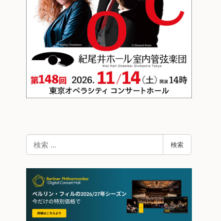
検
検索
索