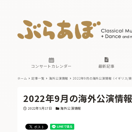
ニュース
ヤマハホ
番組一覧
東京・関
ぶらあぼ
現場のプ
古楽とそ
無料ライ
あ
か
過去の連
コンサートカレンダー
最新記事
ホーム
記事一覧
海外公演情報
2022年9月の海外公演情報〈イギリス/
ニュース
ヤマハホ
番組一覧
東京・関
ぶらあぼ
2022年9月の海外公演情
現場のプ
古楽とそ
無料ライ
あ
か
投稿日
カテゴリー
2022年5月17日
海外公演情報
過去の連