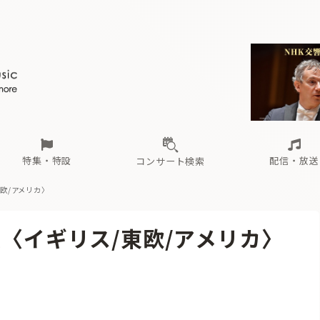
ール
（毎月更新）
東
電子版（無料・月刊）
トピックス
関西
フェスタサマーミューザKAWASAKI 2026
北海道・東北
注目公演
配布場所
インタビュー
中部
定期購読
中国・四国
CD新譜
N響＆東響 《7つ
九州・沖縄
書籍近刊
ロが推す！間違いないオーケストラコンサート
過去の特集
の先と
ブ配信スケジュール
さ
オーケストラの楽屋から
た
な
有料ライブ配信スケジュール
は
ま
や
海の向こうの音楽家
ら
わ
Aからの
載
特集・特設
配信・放送
コンサート検索
東欧/アメリカ〉
ール
（毎月更新）
東
電子版（無料・月刊）
トピックス
関西
フェスタサマーミューザKAWASAKI 2026
北海道・東北
注目公演
配布場所
インタビュー
中部
定期購読
中国・四国
CD新譜
N響＆東響 《7つ
九州・沖縄
書籍近刊
報〈イギリス/東欧/アメリカ〉
ロが推す！間違いないオーケストラコンサート
過去の特集
の先と
ブ配信スケジュール
さ
オーケストラの楽屋から
た
な
有料ライブ配信スケジュール
は
ま
や
海の向こうの音楽家
ら
わ
Aからの
載