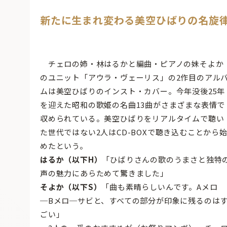
新たに生まれ変わる美空ひばりの名旋
チェロの姉・林はるかと編曲・ピアノの妹そよか
のユニット「アウラ・ヴェーリス」の2作目のアル
ムは美空ひばりのインスト・カバー。今年没後25年
を迎えた昭和の歌姫の名曲13曲がさまざまな表情で
収められている。美空ひばりをリアルタイムで聴い
た世代ではない2人はCD-BOXで聴き込むことから
めたという。
はるか（以下H）
「ひばりさんの歌のうまさと独特
声の魅力にあらためて驚きました」
そよか（以下S）
「曲も素晴らしいんです。Aメロ
─Bメロ─サビと、すべての部分が印象に残るのは
ごい」