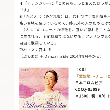
H
「アレンジャーに『この音ちょっと変えたほうが
です」
S
「たとえば〈みだれ髪〉は、むせび泣く雰囲気を
高い音域を使っているので、姉以外の人のためには
2人はこのユニットの特徴を、互いが隠れることな
に生まれる、予定調和ではない均衡。アンサンブル
自由に飛翔している。
取材・文：宮本 明
（ぶらあぼ ＋ Danza inside 2014年8月号から）
【CD】
『愛燦燦 〜チェロ
日本コロムビア
COCQ-85089
￥2500+税 8/6