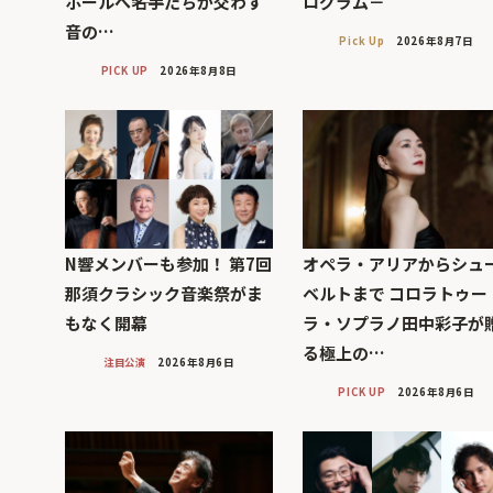
ホールへ――名手たちが交わす
ログラム－
音の…
Pick Up
2026年8月7日
PICK UP
2026年8月8日
N響メンバーも参加！ 第7回
オペラ・アリアからシュ
那須クラシック音楽祭がま
ベルトまで コロラトゥー
もなく開幕
ラ・ソプラノ田中彩子が
る極上の…
注目公演
2026年8月6日
PICK UP
2026年8月6日