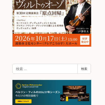
検
検索
索