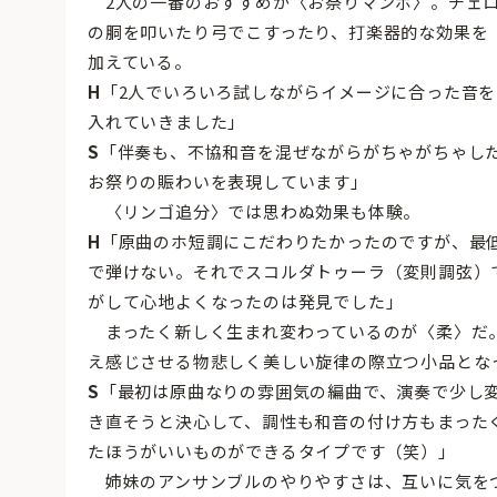
2人の一番のおすすめが〈お祭りマンボ〉。チェ
の胴を叩いたり弓でこすったり、打楽器的な効果を
加えている。
H
「2人でいろいろ試しながらイメージに合った音を
入れていきました」
S
「伴奏も、不協和音を混ぜながらがちゃがちゃし
お祭りの賑わいを表現しています」
〈リンゴ追分〉では思わぬ効果も体験。
H
「原曲のホ短調にこだわりたかったのですが、最
で弾けない。それでスコルダトゥーラ（変則調弦）
がして心地よくなったのは発見でした」
まったく新しく生まれ変わっているのが〈柔〉だ
え感じさせる物悲しく美しい旋律の際立つ小品とな
S
「最初は原曲なりの雰囲気の編曲で、演奏で少し
き直そうと決心して、調性も和音の付け方もまった
たほうがいいものができるタイプです（笑）」
姉妹のアンサンブルのやりやすさは、互いに気を