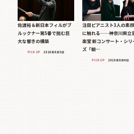
佐渡裕＆新日本フィルがブ
注目ピアニスト3人の素
ルックナー第5番で挑む巨
に触れる──神奈川県立
大な響きの構築
楽堂 新コンサート・シリ
ズ「朝…
PICK UP
2026年8月5日
PICK UP
2026年8月4日