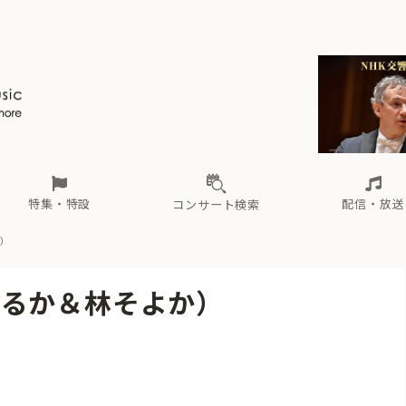
ール
（毎月更新）
東
電子版（無料・月刊）
トピックス
関西
フェスタサマーミューザKAWASAKI 2026
北海道・東北
注目公演
配布場所
インタビュー
中部
定期購読
中国・四国
CD新譜
N響＆東響 《7つ
九州・沖縄
書籍近刊
ロが推す！間違いないオーケストラコンサート
過去の特集
の先と
ブ配信スケジュール
さ
オーケストラの楽屋から
た
な
有料ライブ配信スケジュール
は
ま
や
海の向こうの音楽家
ら
わ
Aからの
載
特集・特設
配信・放送
コンサート検索
）
ール
（毎月更新）
東
電子版（無料・月刊）
トピックス
関西
フェスタサマーミューザKAWASAKI 2026
北海道・東北
注目公演
配布場所
インタビュー
中部
定期購読
中国・四国
CD新譜
N響＆東響 《7つ
九州・沖縄
書籍近刊
はるか＆林そよか）
ロが推す！間違いないオーケストラコンサート
過去の特集
の先と
ブ配信スケジュール
さ
オーケストラの楽屋から
た
な
有料ライブ配信スケジュール
は
ま
や
海の向こうの音楽家
ら
わ
Aからの
載