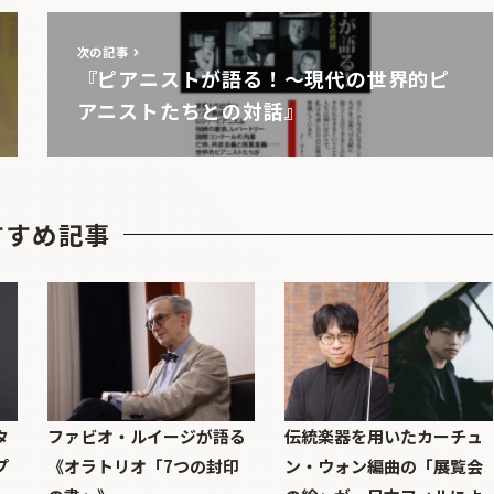
次の記事
『ピアニストが語る！〜現代の世界的ピ
アニストたちとの対話』
すすめ記事
タ
ファビオ・ルイージが語る
伝統楽器を用いたカーチュ
プ
《オラトリオ「7つの封印
ン・ウォン編曲の「展覧会