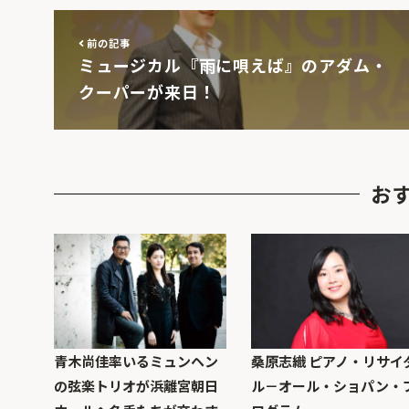
前の記事
ミュージカル『雨に唄えば』のアダム・
クーパーが来日！
お
青木尚佳率いるミュンヘン
桑原志織 ピアノ・リサイ
の弦楽トリオが浜離宮朝日
ル－オール・ショパン・