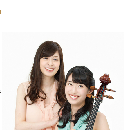
律
バ
始
の
す