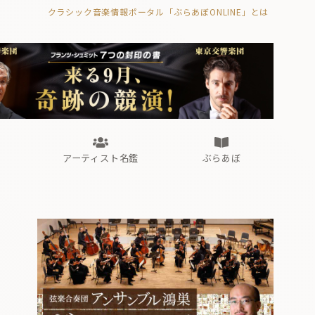
クラシック音楽情報ポータル「ぶらあぼONLINE」とは
の封印の書》
海外公演
FROM編集部
眺望
ぶらあぼブラス！
フォルテピアノ・オデッセイ
アーティスト名鑑
ぶらあぼ
の封印の書》
海外公演
FROM編集部
眺望
ぶらあぼブラス！
フォルテピアノ・オデッセイ