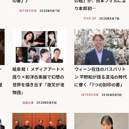
の書」》
の絵」が、日本フィルによ
り本邦初…
INTERVIEW
2026年8月7日
PICK UP
2026年8月7日
ー
岐阜発！ メディアアート×
ウィーン在住のバスバリト
語り×和洋古楽器で幻想の
ン 平野和が語る混沌の時代
贈
世界を描き出す『夜叉が池
に響く「7つの封印の書」
物語』
INTERVIEW
2026年8月5日
注目公演
2026年8月5日