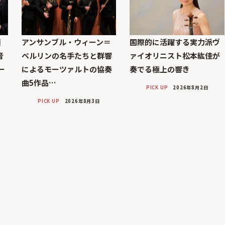
顔
アンサンブル・ウィーン＝
国際的に活躍する実力派ヴ
音
ベルリンの名手たちと群響
ァイオリニスト松本紘佳が
ー
によるモーツァルトの協奏
奏でる極上の響き
曲5作品…
PICK UP
2026年8月2日
PICK UP
2026年8月3日