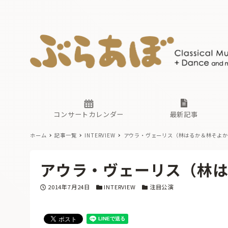
ニュース
ヤマハホ
番組一覧
東京・関
ぶらあぼ
現場のプ
古楽とそ
無料ライ
あ
か
過去の連
コンサートカレンダー
最新記事
ホーム
記事一覧
INTERVIEW
アウラ・ヴェーリス（林はるか＆林そよか
ニュース
ヤマハホ
番組一覧
東京・関
ぶらあぼ
アウラ・ヴェーリス（林
現場のプ
古楽とそ
無料ライ
あ
か
投稿日
カテゴリー
カテゴリー
2014年7月24日
INTERVIEW
注目公演
過去の連