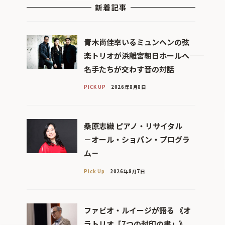
新着記事
青木尚佳率いるミュンヘンの弦
楽トリオが浜離宮朝日ホールへ――
名手たちが交わす音の対話
PICK UP
2026年8月8日
桑原志織 ピアノ・リサイタル
－オール・ショパン・プログラ
ム－
Pick Up
2026年8月7日
ファビオ・ルイージが語る 《オ
ラトリオ「7つの封印の書」》