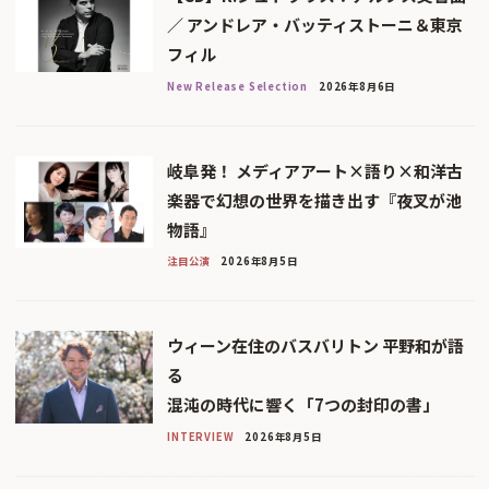
／ アンドレア・バッティストーニ＆東京
フィル
New Release Selection
2026年8月6日
岐阜発！ メディアアート×語り×和洋古
楽器で幻想の世界を描き出す『夜叉が池
物語』
注目公演
2026年8月5日
ウィーン在住のバスバリトン 平野和が語
る
混沌の時代に響く「7つの封印の書」
INTERVIEW
2026年8月5日