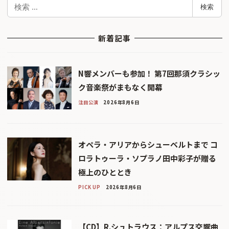
検
検索
索
新着記事
N響メンバーも参加！ 第7回那須クラシッ
ク音楽祭がまもなく開幕
注目公演
2026年8月6日
オペラ・アリアからシューベルトまで コ
ロラトゥーラ・ソプラノ田中彩子が贈る
極上のひととき
PICK UP
2026年8月6日
【CD】R.シュトラウス：アルプス交響曲