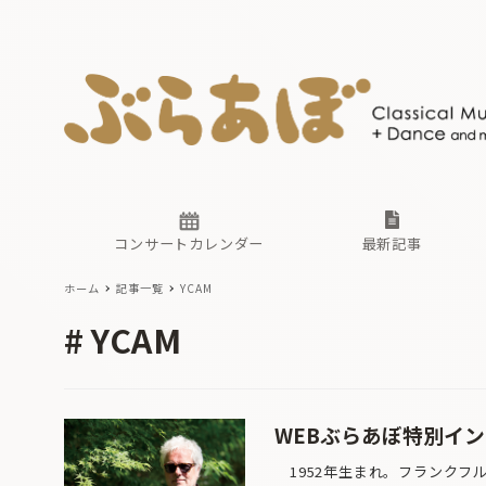
ニュース
ヤマハホ
番組一覧
東京・関
ぶらあぼ
現場のプ
古楽とそ
無料ライ
あ
か
過去の連
コンサートカレンダー
最新記事
ホーム
記事一覧
YCAM
ニュース
ヤマハホ
番組一覧
東京・関
ぶらあぼ
YCAM
現場のプ
古楽とそ
無料ライ
あ
か
過去の連
WEBぶらあぼ特別イ
1952年生まれ。フランクフ