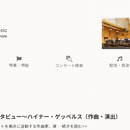
ール
（毎月更新）
東
電子版（無料・月刊）
トピックス
関西
フェスタサマーミューザKAWASAKI 2026
北海道・東北
注目公演
配布場所
インタビュー
中部
定期購読
中国・四国
CD新譜
N響＆東響 《7つ
九州・沖縄
書籍近刊
ロが推す！間違いないオーケストラコンサート
過去の特集
の先と
ブ配信スケジュール
さ
オーケストラの楽屋から
た
な
有料ライブ配信スケジュール
は
ま
や
海の向こうの音楽家
ら
わ
Aからの
載
特集・特設
配信・放送
コンサート検索
ール
（毎月更新）
東
電子版（無料・月刊）
トピックス
関西
フェスタサマーミューザKAWASAKI 2026
北海道・東北
注目公演
配布場所
インタビュー
中部
定期購読
中国・四国
CD新譜
N響＆東響 《7つ
九州・沖縄
書籍近刊
ロが推す！間違いないオーケストラコンサート
過去の特集
の先と
ブ配信スケジュール
さ
オーケストラの楽屋から
た
な
有料ライブ配信スケジュール
は
ま
や
海の向こうの音楽家
ら
わ
Aからの
載
ンタビュー〜ハイナー・ゲッベルス（作曲・演出）
ルトを拠点に活動する作曲家、演 …続きを読む>>