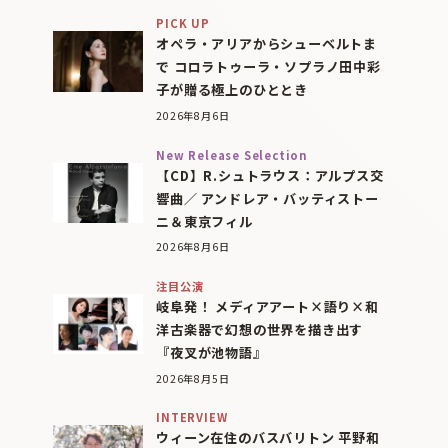
PICK UP
オペラ・アリアからシューベルトま
で コロラトゥーラ・ソプラノ田中彩
子が贈る極上のひととき
2026年8月6日
New Release Selection
【CD】R.シュトラウス：アルプス交
響曲／ アンドレア・バッティストー
ニ＆東京フィル
2026年8月6日
注目公演
岐阜発！ メディアアート×語り×和
洋古楽器で幻想の世界を描き出す
『夜叉が池物語』
2026年8月5日
INTERVIEW
ウィーン在住のバスバリトン 平野和