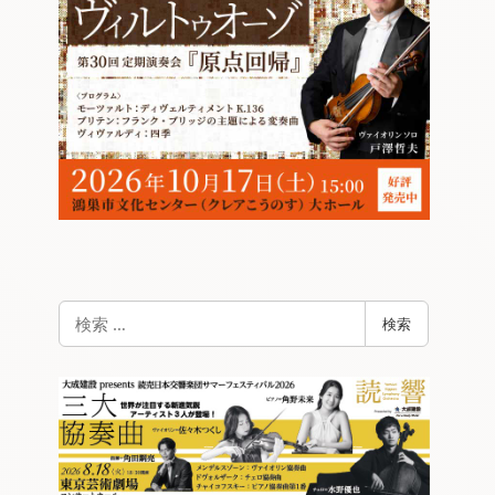
検
検索
索