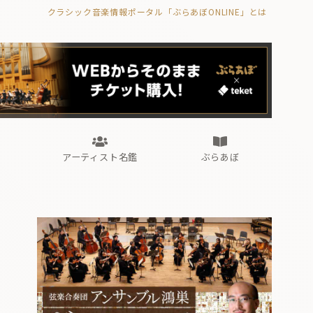
クラシック音楽情報ポータル「ぶらあぼONLINE」とは
の封印の書》
海外公演
FROM編集部
眺望
ぶらあぼブラス！
フォルテピアノ・オデッセイ
アーティスト名鑑
ぶらあぼ
の封印の書》
海外公演
FROM編集部
眺望
ぶらあぼブラス！
フォルテピアノ・オデッセイ