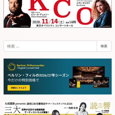
検
検索
索