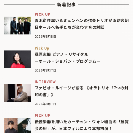
新着記事
PICK UP
青木尚佳率いるミュンヘンの弦楽トリオが浜離宮朝
日ホールへ――名手たちが交わす音の対話
2026年8月8日
Pick Up
桑原志織 ピアノ・リサイタル
－オール・ショパン・プログラム－
2026年8月7日
INTERVIEW
ファビオ・ルイージが語る 《オラトリオ「7つの封
印の書」》
2026年8月7日
PICK UP
伝統楽器を用いたカーチュン・ウォン編曲の「展覧
会の絵」が、日本フィルにより本邦初演！