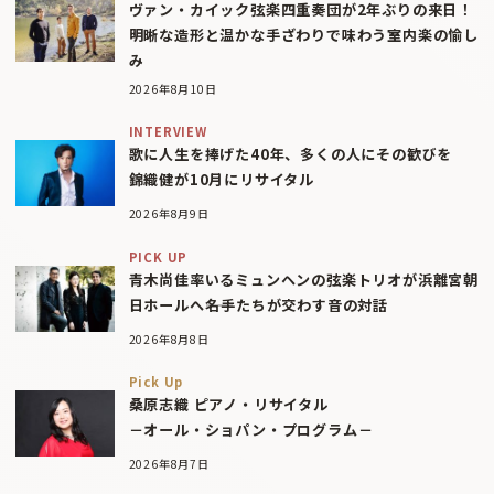
ヴァン・カイック弦楽四重奏団が2年ぶりの来日！
明晰な造形と温かな手ざわりで味わう室内楽の愉し
み
2026年8月10日
INTERVIEW
歌に人生を捧げた40年、多くの人にその歓びを
錦織健が10月にリサイタル
2026年8月9日
PICK UP
青木尚佳率いるミュンヘンの弦楽トリオが浜離宮朝
日ホールへ――名手たちが交わす音の対話
2026年8月8日
Pick Up
桑原志織 ピアノ・リサイタル
－オール・ショパン・プログラム－
2026年8月7日