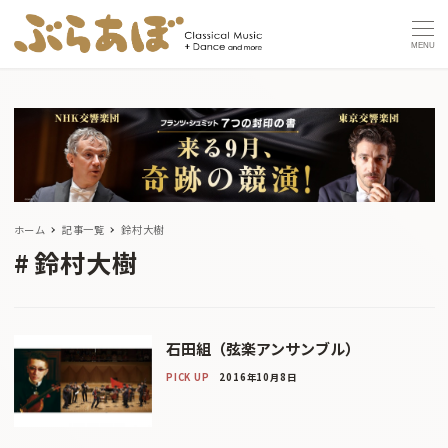
MENU
ホーム
記事一覧
鈴村大樹
鈴村大樹
石田組（弦楽アンサンブル）
PICK UP
2016年10月8日