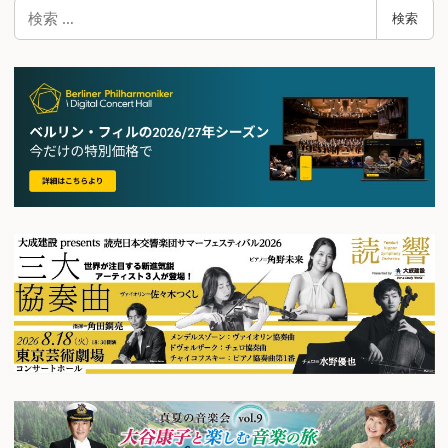
検
検索
索