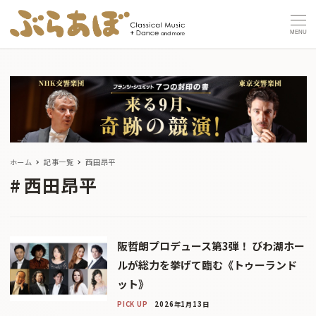
MENU
ホーム
記事一覧
西田昂平
西田昂平
阪哲朗プロデュース第3弾！ びわ湖ホー
ルが総力を挙げて臨む《トゥーランド
ット》
PICK UP
2026年1月13日