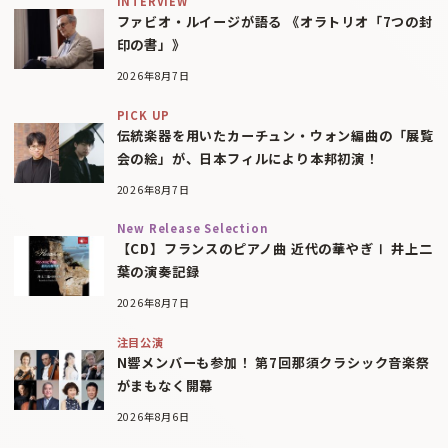
INTERVIEW
ファビオ・ルイージが語る 《オラトリオ「7つの封
印の書」》
2026年8月7日
PICK UP
伝統楽器を用いたカーチュン・ウォン編曲の「展覧
会の絵」が、日本フィルにより本邦初演！
2026年8月7日
New Release Selection
【CD】フランスのピアノ曲 近代の華やぎⅠ 井上二
葉の演奏記録
2026年8月7日
注目公演
N響メンバーも参加！ 第7回那須クラシック音楽祭
がまもなく開幕
2026年8月6日