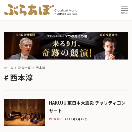
MENU
ホーム
記事一覧
西本淳
西本淳
HAKUJU 東日本大震災 チャリティコン
サート
PICK UP
2018年2月26日