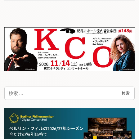
検
検索
索