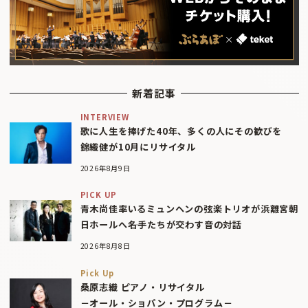
新着記事
INTERVIEW
歌に人生を捧げた40年、多くの人にその歓びを
錦織健が10月にリサイタル
2026年8月9日
PICK UP
青木尚佳率いるミュンヘンの弦楽トリオが浜離宮朝
日ホールへ――名手たちが交わす音の対話
2026年8月8日
Pick Up
桑原志織 ピアノ・リサイタル
－オール・ショパン・プログラム－