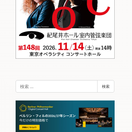
検
検索
索