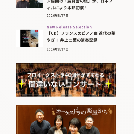
ン編曲の「展覧会の絵」が、日本フ
ィルにより本邦初演！
2026年8月7日
New Release Selection
【CD】フランスのピアノ曲 近代の華
やぎⅠ 井上二葉の演奏記録
2026年8月7日