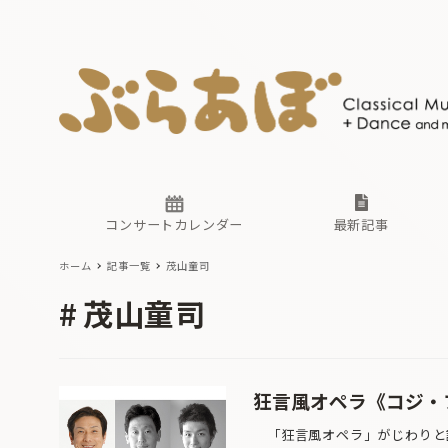
ニュース
ヤマハホ
番組一覧
東京・関
ぶらあぼ
現場のプ
古楽とそ
無料ライ
あ
か
過去の連
コンサートカレンダー
最新記事
ホーム
記事一覧
茂山童司
ニュース
ヤマハホ
番組一覧
東京・関
ぶらあぼ
茂山童司
現場のプ
古楽とそ
無料ライ
あ
か
過去の連
狂言風オペラ《コジ・
「狂言風オペラ」がじわりと話