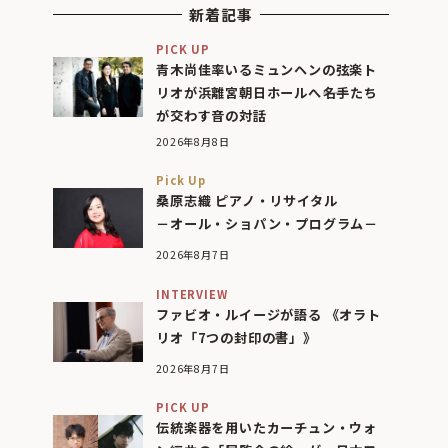
新着記事
PICK UP
青木尚佳率いるミュンヘンの弦楽ト
リオが浜離宮朝日ホールへ――名手たち
が交わす音の対話
2026年8月8日
Pick Up
桑原志織 ピアノ・リサイタル
－オール・ショパン・プログラム－
2026年8月7日
INTERVIEW
ファビオ・ルイージが語る 《オラト
リオ「7つの封印の書」》
2026年8月7日
PICK UP
伝統楽器を用いたカーチュン・ウォ