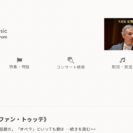
ール
（毎月更新）
東
電子版（無料・月刊）
トピックス
関西
フェスタサマーミューザKAWASAKI 2026
北海道・東北
注目公演
配布場所
インタビュー
中部
定期購読
中国・四国
CD新譜
N響＆東響 《7つ
九州・沖縄
書籍近刊
ロが推す！間違いないオーケストラコンサート
過去の特集
の先と
ブ配信スケジュール
さ
オーケストラの楽屋から
た
な
有料ライブ配信スケジュール
は
ま
や
海の向こうの音楽家
ら
わ
Aからの
載
特集・特設
配信・放送
コンサート検索
ール
（毎月更新）
東
電子版（無料・月刊）
トピックス
関西
フェスタサマーミューザKAWASAKI 2026
北海道・東北
注目公演
配布場所
インタビュー
中部
定期購読
中国・四国
CD新譜
N響＆東響 《7つ
九州・沖縄
書籍近刊
ロが推す！間違いないオーケストラコンサート
過去の特集
の先と
ブ配信スケジュール
さ
オーケストラの楽屋から
た
な
有料ライブ配信スケジュール
は
ま
や
海の向こうの音楽家
ら
わ
Aからの
載
ファン・トゥッテ》
題だ。「オペラ」といっても歌は …続きを読む>>