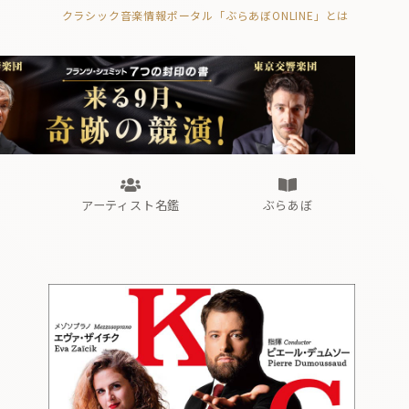
クラシック音楽情報ポータル「ぶらあぼONLINE」とは
の封印の書》
海外公演
FROM編集部
眺望
ぶらあぼブラス！
フォルテピアノ・オデッセイ
アーティスト名鑑
ぶらあぼ
の封印の書》
海外公演
FROM編集部
眺望
ぶらあぼブラス！
フォルテピアノ・オデッセイ