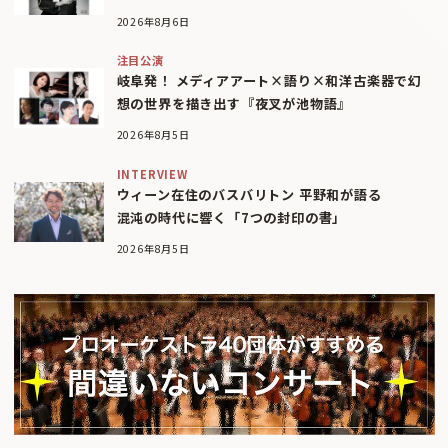
2026年8月6日
注目公演
岐阜発！ メディアアート×語り×和洋古楽器で幻
想の世界を描き出す『夜叉が池物語』
2026年8月5日
INTERVIEW
ウィーン在住のバスバリトン 平野和が語る
混沌の時代に響く「7つの封印の書」
2026年8月5日