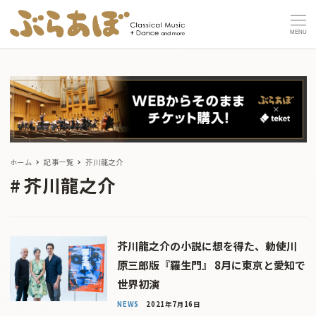
MENU
ホーム
記事一覧
芥川龍之介
芥川龍之介
芥川龍之介の小説に想を得た、勅使川
原三郎版『羅生門』 8月に東京と愛知で
世界初演
NEWS
2021年7月16日