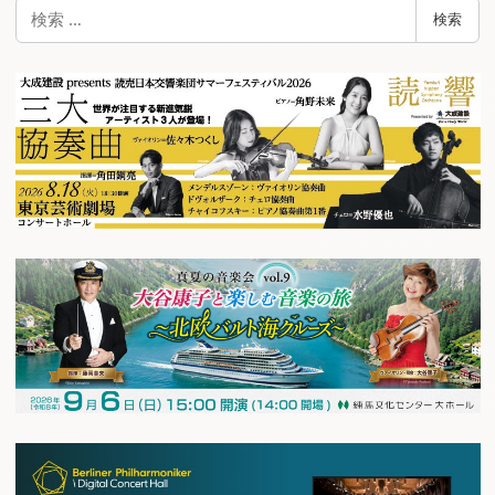
検
検索
索