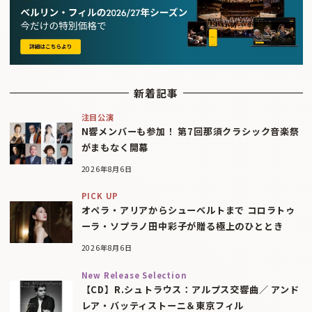
新着記事
注目公演
N響メンバーも参加！ 第7回那須クラシック音楽祭
がまもなく開幕
2026年8月6日
PICK UP
オペラ・アリアからシューベルトまで コロラトゥ
ーラ・ソプラノ田中彩子が贈る極上のひととき
2026年8月6日
New Release Selection
【CD】R.シュトラウス：アルプス交響曲／ アンド
レア・バッティストーニ＆東京フィル