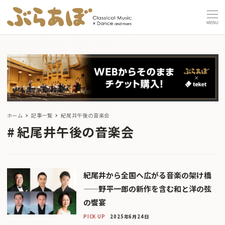
MENU
ホーム
記事一覧
紀尾井午後の音楽会
紀尾井午後の音楽会
紀尾井から全国へ広がる音楽の架け橋
——野平一郎の新作を含む和と洋の弦
の饗宴
PICK UP
2025年6月24日