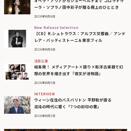
オペラ・アリアからシューベルトまで コロラトゥ
ーラ・ソプラノ田中彩子が贈る極上のひととき
2026年8月6日
New Release Selection
【CD】R.シュトラウス：アルプス交響曲／ アンド
レア・バッティストーニ＆東京フィル
2026年8月6日
注目公演
岐阜発！ メディアアート×語り×和洋古楽器で幻
想の世界を描き出す『夜叉が池物語』
2026年8月5日
INTERVIEW
ウィーン在住のバスバリトン 平野和が語る
混沌の時代に響く「7つの封印の書」
2026年8月5日