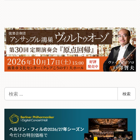
検
検索
索