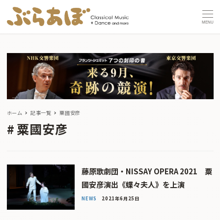
MENU
ホーム
記事一覧
粟國安彦
粟國安彦
藤原歌劇団・NISSAY OPERA 2021 粟
國安彦演出《蝶々夫人》を上演
NEWS
2021年6月25日