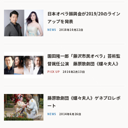
日本オペラ振興会が2019/20のライン
アップを発表
NEWS
2018年10月22日
園田隆一郎「藤沢市民オペラ」芸術監
督就任公演 藤原歌劇団《蝶々夫人》
PICK UP
2016年2月13日
藤原歌劇団《蝶々夫人》ゲネプロレポ
ート
NEWS
2014年6月26日