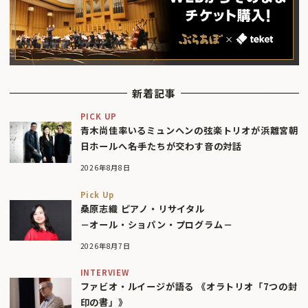
新着記事
PICK UP
青木尚佳率いるミュンヘンの弦楽トリオが浜離宮朝
日ホールへ――名手たちが交わす音の対話
2026年8月8日
Pick Up
桑原志織 ピアノ・リサイタル
－オール・ショパン・プログラム－
2026年8月7日
INTERVIEW
ファビオ・ルイージが語る 《オラトリオ「7つの封
印の書」》