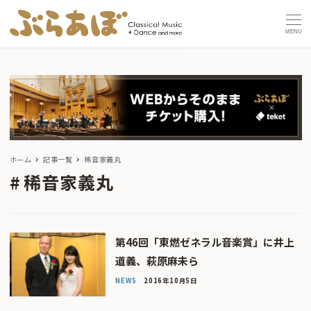
MENU
ホーム
記事一覧
稀音家義丸
稀音家義丸
第46回「東燃ゼネラル音楽賞」に井上
道義、萩原麻未ら
NEWS
2016年10月5日