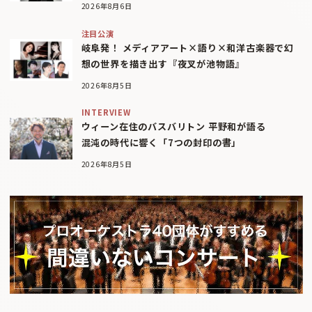
2026年8月6日
注目公演
岐阜発！ メディアアート×語り×和洋古楽器で幻
想の世界を描き出す『夜叉が池物語』
2026年8月5日
INTERVIEW
ウィーン在住のバスバリトン 平野和が語る
混沌の時代に響く「7つの封印の書」
2026年8月5日