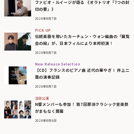
ファビオ・ルイージが語る 《オラトリオ「7つの封
印の書」》
2026年8月7日
PICK UP
伝統楽器を用いたカーチュン・ウォン編曲の「展覧
会の絵」が、日本フィルにより本邦初演！
2026年8月7日
New Release Selection
【CD】フランスのピアノ曲 近代の華やぎⅠ 井上二
葉の演奏記録
2026年8月7日
注目公演
N響メンバーも参加！ 第7回那須クラシック音楽祭
がまもなく開幕
2026年8月6日