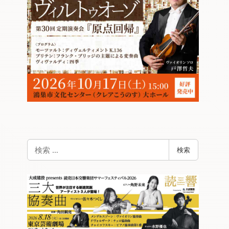
検
検索
索