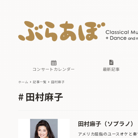
ニュース
ヤマハホ
番組一覧
東京・関
ぶらあぼ
現場のプ
古楽とそ
無料ライ
あ
か
過去の連
コンサートカレンダー
最新記事
ホーム
記事一覧
田村麻子
ニュース
ヤマハホ
番組一覧
東京・関
ぶらあぼ
田村麻子
現場のプ
古楽とそ
無料ライ
あ
か
過去の連
田村麻子（ソプラノ）
アメリカ屈指のユースオケと奏で