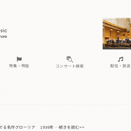
ール
（毎月更新）
東
電子版（無料・月刊）
トピックス
関西
フェスタサマーミューザKAWASAKI 2026
北海道・東北
注目公演
配布場所
インタビュー
中部
定期購読
中国・四国
CD新譜
N響＆東響 《7つ
九州・沖縄
書籍近刊
ロが推す！間違いないオーケストラコンサート
過去の特集
の先と
ブ配信スケジュール
さ
オーケストラの楽屋から
た
な
有料ライブ配信スケジュール
は
ま
や
海の向こうの音楽家
ら
わ
Aからの
載
特集・特設
配信・放送
コンサート検索
ール
（毎月更新）
東
電子版（無料・月刊）
トピックス
関西
フェスタサマーミューザKAWASAKI 2026
北海道・東北
注目公演
配布場所
インタビュー
中部
定期購読
中国・四国
CD新譜
N響＆東響 《7つ
九州・沖縄
書籍近刊
ロが推す！間違いないオーケストラコンサート
過去の特集
の先と
ブ配信スケジュール
さ
オーケストラの楽屋から
た
な
有料ライブ配信スケジュール
は
ま
や
海の向こうの音楽家
ら
わ
Aからの
載
る名作グローリア 1936年 …続きを読む>>