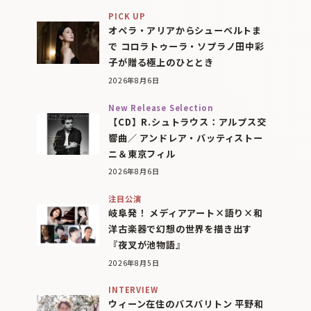
PICK UP
オペラ・アリアからシューベルトま
で コロラトゥーラ・ソプラノ田中彩
子が贈る極上のひととき
2026年8月6日
New Release Selection
【CD】R.シュトラウス：アルプス交
響曲／ アンドレア・バッティストー
ニ＆東京フィル
2026年8月6日
注目公演
岐阜発！ メディアアート×語り×和
洋古楽器で幻想の世界を描き出す
『夜叉が池物語』
2026年8月5日
INTERVIEW
ウィーン在住のバスバリトン 平野和