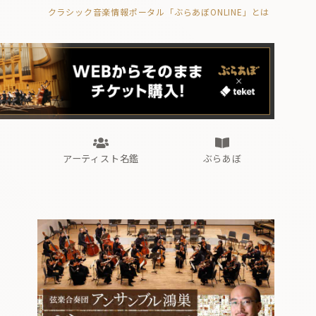
クラシック音楽情報ポータル「ぶらあぼONLINE」とは
の封印の書》
海外公演
FROM編集部
眺望
ぶらあぼブラス！
フォルテピアノ・オデッセイ
アーティスト名鑑
ぶらあぼ
の封印の書》
海外公演
FROM編集部
眺望
ぶらあぼブラス！
フォルテピアノ・オデッセイ