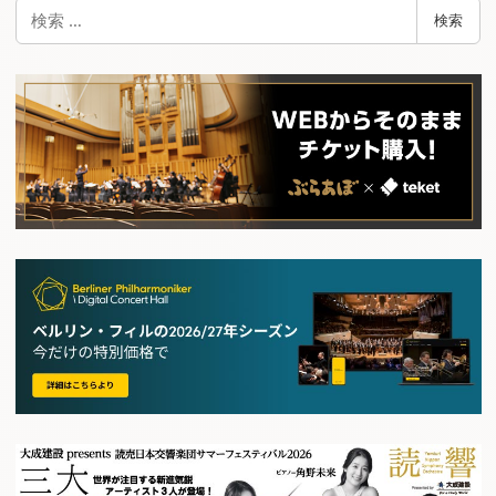
検
検索
索