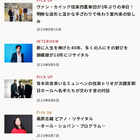
PICK UP
ヴァン・カイック弦楽四重奏団が2年ぶりの来日！
明晰な造形と温かな手ざわりで味わう室内楽の愉し
み
2026年8月10日
INTERVIEW
歌に人生を捧げた40年、多くの人にその歓びを
錦織健が10月にリサイタル
2026年8月9日
PICK UP
青木尚佳率いるミュンヘンの弦楽トリオが浜離宮朝
日ホールへ――名手たちが交わす音の対話
2026年8月8日
Pick Up
桑原志織 ピアノ・リサイタル
－オール・ショパン・プログラム－
2026年8月7日