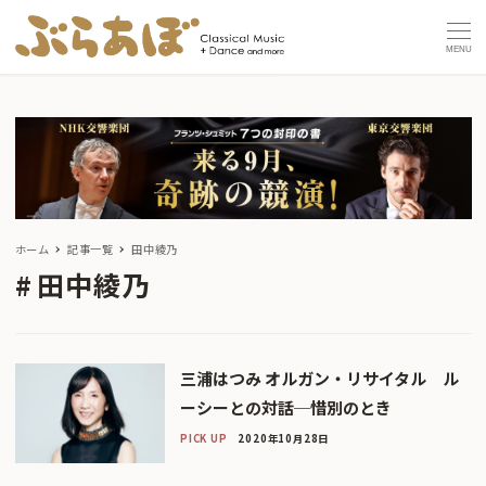
MENU
ホーム
記事一覧
田中綾乃
田中綾乃
三浦はつみ オルガン・リサイタル ル
ーシーとの対話─惜別のとき
PICK UP
2020年10月28日