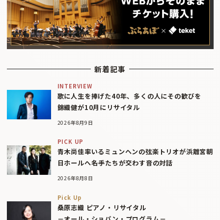
新着記事
INTERVIEW
歌に人生を捧げた40年、多くの人にその歓びを
錦織健が10月にリサイタル
2026年8月9日
PICK UP
青木尚佳率いるミュンヘンの弦楽トリオが浜離宮朝
日ホールへ――名手たちが交わす音の対話
2026年8月8日
Pick Up
桑原志織 ピアノ・リサイタル
－オール・ショパン・プログラム－