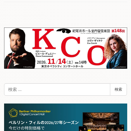
検
検索
索