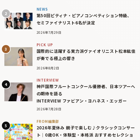
NEWS
第50回ピティナ・ピアノコンペティション特級、
セミファイナリスト6名が決定
2026年7月29日
PICK UP
国際的に活躍する実力派ヴァイオリニスト松本紘佳
が奏でる極上の響き
2026年8月2日
INTERVIEW
神戸国際フルートコンクール優勝者、日本ツアーへ
の期待を語る
INTERVIEW ファビアン・ヨハネス・エッガー
2026年7月28日
FROM編集部
2026年夏休み 親子で楽しむ♪クラシックコンサー
ト｜0歳OK・体験型・本格派 おすすめセレクショ