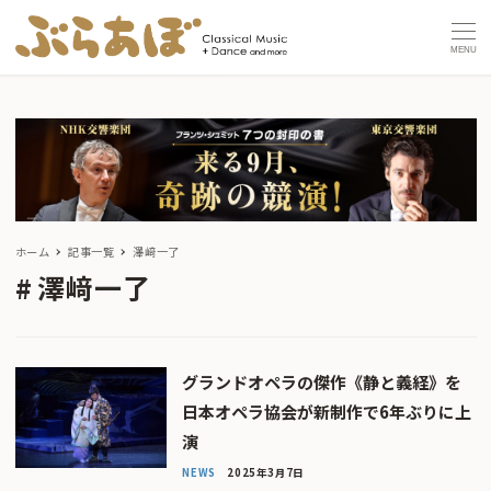
MENU
ホーム
記事一覧
澤﨑一了
澤﨑一了
グランドオペラの傑作《静と義経》を
日本オペラ協会が新制作で6年ぶりに上
演
NEWS
2025年3月7日