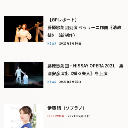
【GPレポート】
藤原歌劇団公演 ベッリーニ作曲《清教
徒》（新制作）
NEWS
2021年9月10日
藤原歌劇団・NISSAY OPERA 2021 粟
國安彦演出《蝶々夫人》を上演
NEWS
2021年6月25日
伊藤 晴（ソプラノ）
INTERVIEW
2021年5月18日