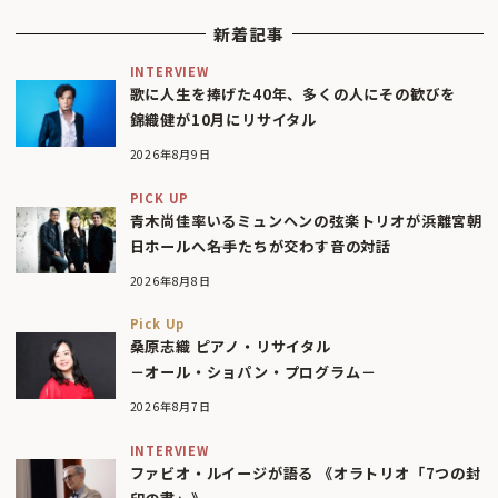
新着記事
INTERVIEW
歌に人生を捧げた40年、多くの人にその歓びを
錦織健が10月にリサイタル
2026年8月9日
PICK UP
青木尚佳率いるミュンヘンの弦楽トリオが浜離宮朝
日ホールへ――名手たちが交わす音の対話
2026年8月8日
Pick Up
桑原志織 ピアノ・リサイタル
－オール・ショパン・プログラム－
2026年8月7日
INTERVIEW
ファビオ・ルイージが語る 《オラトリオ「7つの封