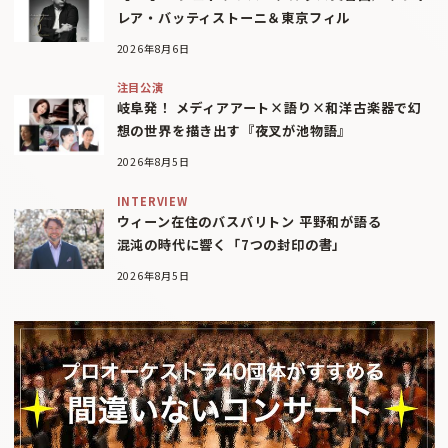
レア・バッティストーニ＆東京フィル
2026年8月6日
注目公演
岐阜発！ メディアアート×語り×和洋古楽器で幻
想の世界を描き出す『夜叉が池物語』
2026年8月5日
INTERVIEW
ウィーン在住のバスバリトン 平野和が語る
混沌の時代に響く「7つの封印の書」
2026年8月5日