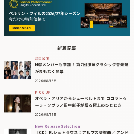
新着記事
注目公演
N響メンバーも参加！ 第7回那須クラシック音楽祭
がまもなく開幕
2026年8月6日
PICK UP
オペラ・アリアからシューベルトまで コロラトゥ
ーラ・ソプラノ田中彩子が贈る極上のひととき
2026年8月6日
New Release Selection
【CD】R.シュトラウス：アルプス交響曲／ アンド