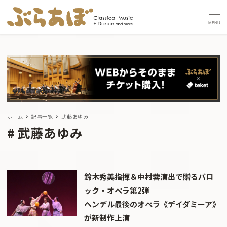
MENU
ホーム
記事一覧
武藤あゆみ
武藤あゆみ
鈴木秀美指揮＆中村蓉演出で贈るバロ
ック・オペラ第2弾
ヘンデル最後のオペラ《デイダミーア》
が新制作上演