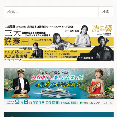
検
検索
索