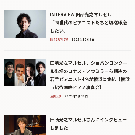
INTERVIEW 田所光之マルセル
「同世代のピアニストたちと切磋琢磨
したい」
INTERVIEW
2025年10月9日
田所光之マルセル、ショパンコンクー
ル出場のヨナス・アウミラーら期待の
若手ピアニスト4名が横浜に集結【横浜
市招待国際ピアノ演奏会】
注目公演
2025年9月10日
田所光之マルセルさんにインタビュー
しました