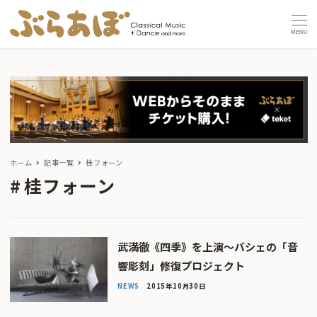
MENU
ホーム
記事一覧
桂フォーン
桂フォーン
武満徹《四季》を上演〜バシェの「音
響彫刻」修復プロジェクト
NEWS
2015年10月30日