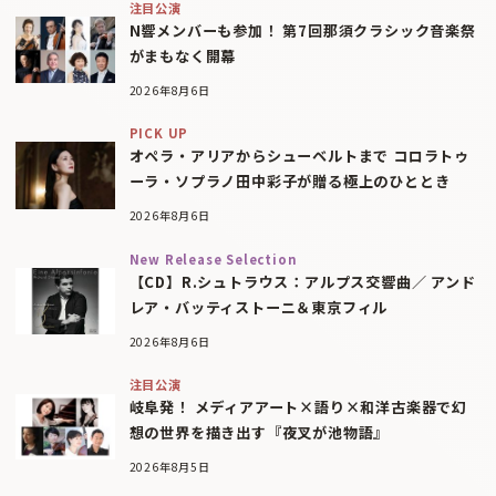
注目公演
N響メンバーも参加！ 第7回那須クラシック音楽祭
がまもなく開幕
2026年8月6日
PICK UP
オペラ・アリアからシューベルトまで コロラトゥ
ーラ・ソプラノ田中彩子が贈る極上のひととき
2026年8月6日
New Release Selection
【CD】R.シュトラウス：アルプス交響曲／ アンド
レア・バッティストーニ＆東京フィル
2026年8月6日
注目公演
岐阜発！ メディアアート×語り×和洋古楽器で幻
想の世界を描き出す『夜叉が池物語』
2026年8月5日