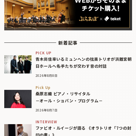
新着記事
PICK UP
青木尚佳率いるミュンヘンの弦楽トリオが浜離宮朝
日ホールへ――名手たちが交わす音の対話
2026年8月8日
Pick Up
桑原志織 ピアノ・リサイタル
－オール・ショパン・プログラム－
2026年8月7日
INTERVIEW
ファビオ・ルイージが語る 《オラトリオ「7つの封
印の書」》