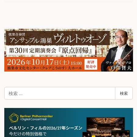
検
検索
索